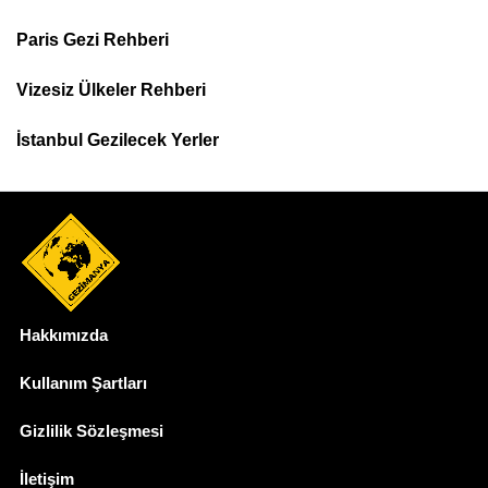
Footer
Paris Gezi Rehberi
Top
Menu
Vizesiz Ülkeler Rehberi
İstanbul Gezilecek Yerler
Hakkımızda
Dipnot
Kullanım Şartları
Gizlilik Sözleşmesi
İletişim