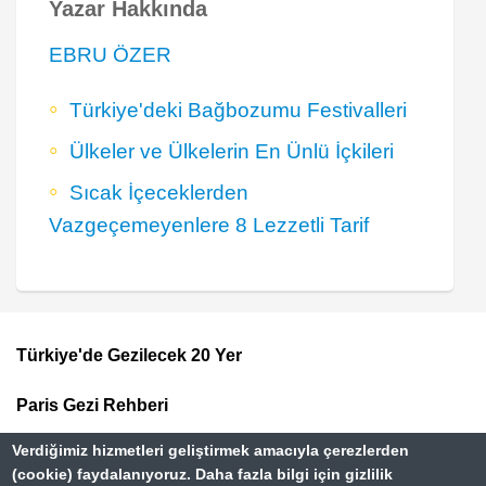
Yazar Hakkında
EBRU ÖZER
Türkiye'deki Bağbozumu Festivalleri
Ülkeler ve Ülkelerin En Ünlü İçkileri
Sıcak İçeceklerden
Vazgeçemeyenlere 8 Lezzetli Tarif
Türkiye'de Gezilecek 20 Yer
Footer
Paris Gezi Rehberi
Top
Menu
Verdiğimiz hizmetleri geliştirmek amacıyla çerezlerden
Vizesiz Ülkeler Rehberi
(cookie) faydalanıyoruz. Daha fazla bilgi için gizlilik