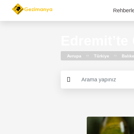
Rehberl
Main
navi
Edremit’te
Avrupa
Türkiye
Balıke