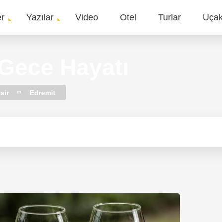
er
Yazılar
Video
Otel
Turlar
Uça
gation
 Gece Hayatı
sir
Edremit