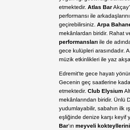
etmektedir.
Atlas Bar
Akçay’d
performansı ile arkadaşların
geçirebilirsiniz.
Arpa Bahan
mekânlardan biridir. Rahat v
performansları
ile de adında
gece kulüpleri arasındadır. 
müzik etkinlikleri ile yaz ak
Edremit’te gece hayatı yönü
Gecenin geç saatlerine kada
etmektedir.
Club Elysium
Al
mekânlarından biridir. Ünlü 
yudumlayabilir, sabahın ilk ı
eşliğinde denize karşı keyif
Bar
’ın
meyveli kokteyllerin