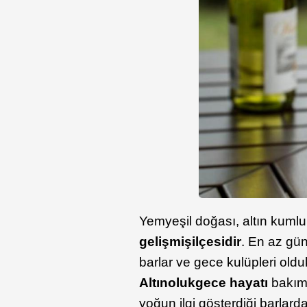
Yemyeşil doğası, altın kumlu 
gelişmiş
ilçesidir
. En az gün
barlar ve gece kulüpleri old
Altınoluk
gece hayatı
bakımı
yoğun ilgi gösterdiği barlar