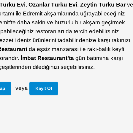
Türkü Evi
,
Ozanlar Türkü Evi
,
Zeytin Türkü Bar
v
rtamı ile Edremit akşamlarında uğrayabileceğiniz
remit’te daha sakin ve huzurlu bir akşam geçirmek
abileceğiniz restoranları da tercih edebilirsiniz.
ezzetli deniz ürünlerini tadabilir denize karşı rakınızı
estaurant
da eşsiz manzarası ile rakı-balık keyfi
torandır.
İmbat Restaurant’ta
gün batımına karşı
çeşitlerinden dilediğinizi seçebilirsiniz.
veya
Yap
Kayıt Ol