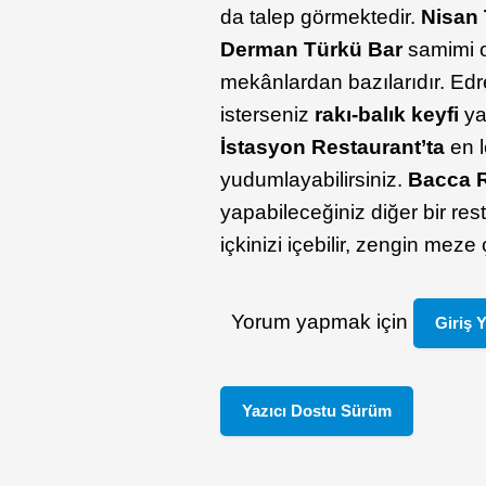
da talep görmektedir.
Nisan 
Derman Türkü Bar
samimi o
mekânlardan bazılarıdır. Ed
isterseniz
rakı-balık keyfi
yap
İstasyon Restaurant’ta
en l
yudumlayabilirsiniz.
Bacca
R
yapabileceğiniz diğer bir res
içkinizi içebilir, zengin meze 
Yorum yapmak için
Giriş 
Yazıcı Dostu Sürüm