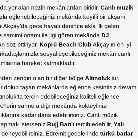
a yer alan nezih mekânlardan biridir.
Canlı müzik
ızla eğlenebileceğiniz mekânda keyifli bir akşam
e
Akçay’da gece hayatı denince akla ilk gelen
e samimi ortamı ile ilgi gören mekânda
DJ
n söz ettiriyor.
Köprü Beach Club
Akçay’ın en iyi
Arkadaşlarınızla sosyalleşebileceğiniz mekân canlı
şamlarına hareket katmaktadır.
nden zengin olan bir diğer bölge
Altınoluk
’tur.
r dolup taşan mekânlarda eğlence kesintisiz devam
tınoluk’ta tercih edebileceğiniz kaliteli eğlence
DJ’lerin sahne aldığı mekânda kokteylinizi
şıklarına kadar dans edebilirsiniz. Canlı müzik
 yapmak isterseniz
Rujj
Barı’ı
tercih edebilir,
Yalı
i
deneyebilirsiniz. Edremit gecelerinde
türkü barlar