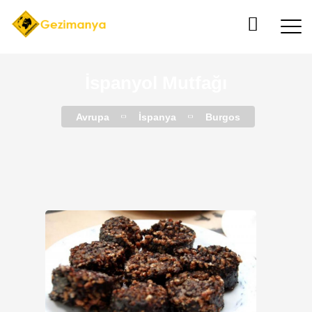
İspanyol Mutfağı
Avrupa
İspanya
Burgos