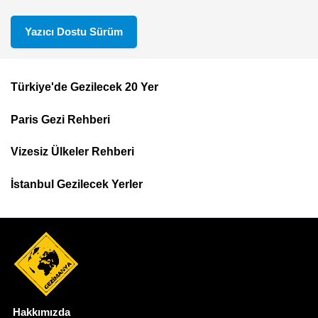
Yazıcı Dostu Sürüm
Türkiye'de Gezilecek 20 Yer
Footer
Paris Gezi Rehberi
Top
Menu
Vizesiz Ülkeler Rehberi
İstanbul Gezilecek Yerler
Hakkımızda