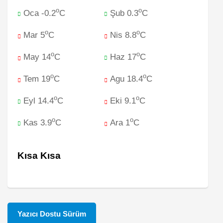
o
o
Oca -0.2
C
Şub 0.3
C
o
o
Mar 5
C
Nis 8.8
C
o
o
May 14
C
Haz 17
C
o
o
Tem 19
C
Agu 18.4
C
o
o
Eyl 14.4
C
Eki 9.1
C
o
o
Kas 3.9
C
Ara 1
C
Kısa Kısa
Yazıcı Dostu Sürüm