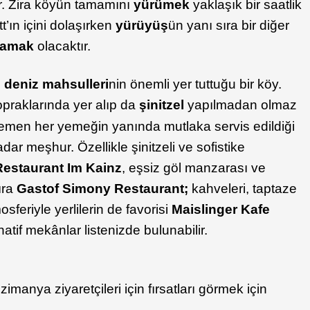
 Zira köyün tamamını
yürümek
yaklaşık bir saatlik
t’ın içini dolaşırken
yürüyüş
ün yanı sıra bir diğer
alamak
olacaktır.
e
deniz mahsulleri
nin önemli yer tuttuğu bir köy.
opraklarında yer alıp da
şinitzel
yapılmadan olmaz
hemen her yemeğin yanında mutlaka servis edildiği
adar meşhur. Özellikle şinitzeli ve sofistike
Restaurant Im Kainz
, eşsiz göl manzarası ve
ıra
Gastof Simony Restaurant;
kahveleri, taptaze
sferiyle yerlilerin de favorisi
Maislinger Kafe
atif mekânlar listenizde bulunabilir.
zimanya ziyaretçileri için fırsatları görmek için