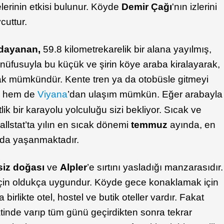
elerinin etkisi bulunur. Köyde
Demir Çağı
'nın izlerini
cuttur.
e dayanan,
59.8 kilometrekarelik bir alana yayılmış,
ı nüfusuyla bu küçük ve şirin köye araba kiralayarak,
ak mümkündür. Kente tren ya da otobüsle gitmeyi
g
hem de
Viyana
’dan ulaşım mümkün. Eğer arabayla
ik bir karayolu yolculuğu sizi bekliyor. Sıcak ve
Hallstat’ta yılın en sıcak dönemi
temmuz
ayında, en
da yaşanmaktadır.
siz doğası
ve
Alpler
’e sırtını yasladığı manzarasıdır.
 için oldukça uygundur. Köyde gece konaklamak için
birlikte otel, hostel ve butik oteller vardır. Fakat
atinde varıp tüm günü geçirdikten sonra tekrar