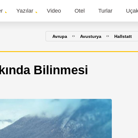
er
Yazılar
Video
Otel
Turlar
Uça
gation
Avrupa
Avusturya
Hallstatt
kkında Bilinmesi