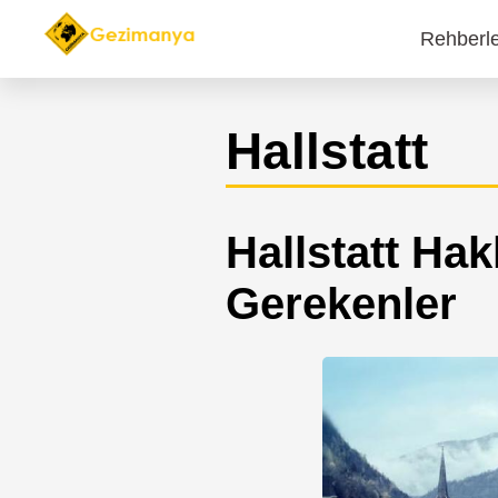
Rehberl
Main
navi
Hallstatt
Hallstatt Ha
Gerekenler