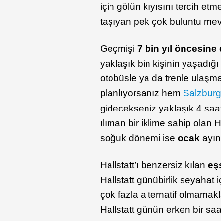
için gölün kıyısını tercih etm
taşıyan pek çok buluntu mev
Geçmişi
7 bin yıl öncesin
yaklaşık bin kişinin yaşadığ
otobüsle ya da trenle ulaşm
planlıyorsanız hem
Salzbur
gidecekseniz yaklaşık 4 saatl
ılıman bir iklime sahip olan 
soğuk dönemi ise
ocak
ayın
Hallstatt’ı benzersiz kılan
eş
Hallstatt günübirlik seyahat
çok fazla alternatif olmamakla 
Hallstatt günün erken bir sa