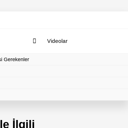
Videolar
si Gerekenler
le İlgili