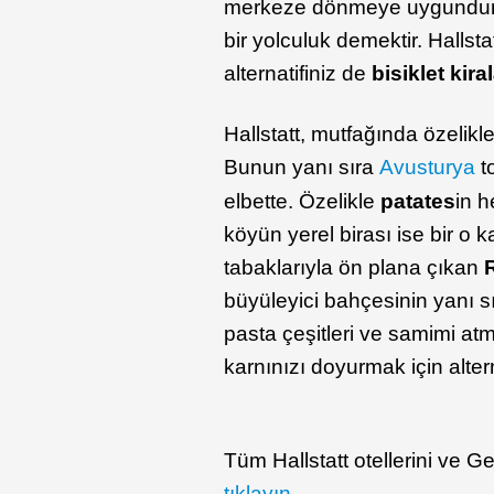
merkeze dönmeye uygundur.
bir yolculuk demektir. Hallstat
alternatifiniz de
bisiklet kir
Hallstatt, mutfağında özelikl
Bunun yanı sıra
Avusturya
t
elbette. Özelikle
patates
in 
köyün yerel birası ise bir o k
tabaklarıyla ön plana çıkan
büyüleyici bahçesinin yanı s
pasta çeşitleri ve samimi atmo
karnınızı doyurmak için altern
Tüm Hallstatt otellerini ve Ge
tıklayın
.