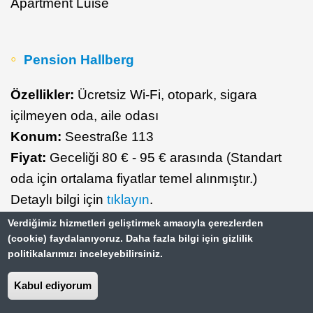
Apartment Luise
Pension Hallberg
Özellikler:
Ücretsiz Wi-Fi, otopark, sigara
içilmeyen oda, aile odası
Konum:
Seestraße 113
Fiyat:
Geceliği 80 € - 95 € arasında (Standart
oda için ortalama fiyatlar temel alınmıştır.)
Detaylı bilgi için
tıklayın
.
Verdiğimiz hizmetleri geliştirmek amacıyla çerezlerden
Seehaus - Seewirt
(cookie) faydalanıyoruz. Daha fazla bilgi için gizlilik
politikalarımızı inceleyebilirsiniz.
Özellikler:
Ücretsiz Wi-Fi, otopark, sigara
Kabul ediyorum
içilmeyen oda, evcil hayvan girebilir
Konum:
Seestraße 99