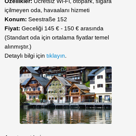
Özellikler:
Ücretsiz Wi-Fi, otopark, sigara
içilmeyen oda, havaalanı hizmeti
Konum:
Seestraße 152
Fiyat:
Geceliği 145 € - 150 € arasında
(Standart oda için ortalama fiyatlar temel
alınmıştır.)
Detaylı bilgi için
tıklayın
.