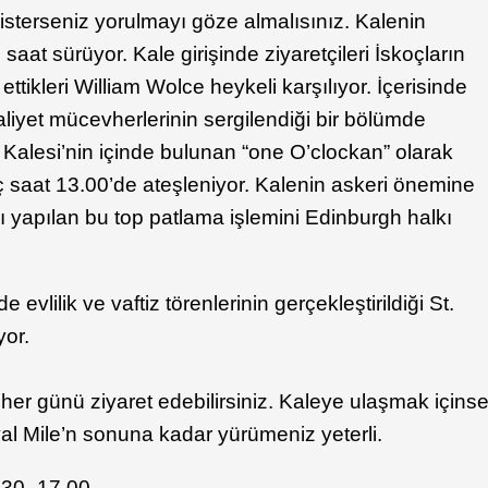
sterseniz yorulmayı göze almalısınız. Kalenin
at sürüyor. Kale girişinde ziyaretçileri İskoçların
ttikleri William Wolce heykeli karşılıyor. İçerisinde
raliyet mücevherlerinin sergilendiği bir bölümde
Kalesi’nin içinde bulunan “one O’clockan” olarak
iç saat 13.00’de ateşleniyor. Kalenin askeri önemine
lı yapılan bu top patlama işlemini Edinburgh halkı
 evlilik ve vaftiz törenlerinin gerçekleştirildiği St.
yor.
 her günü ziyaret edebilirsiniz. Kaleye ulaşmak içins
al Mile’n sonuna kadar yürümeniz yeterli.
.30- 17.00