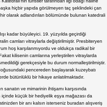
s Katedrali’nin turistler tarafından ilgi odağı haline
e başka hiçbir yapıda görülmeyen taç şeklindeki çan
hir olarak adlandırılan bölümünde bulunan katedrali
 dışı kadar büyüleyici. 19. yüzyılda geçirdiği
n camları vitraylarla değiştirilmiştir. Presbiteryen
urum hoş karşılanmıyordu ve oldukça radikal bir
akat kilisenin camlarına yerleştirilen vitraylarda
smedildiği gerekçesiyle bu durum normalleştirilmiştir.
eydoğusundaki pencereden başlayarak kuzeybatı
rde bütünlüklü bir hikaye anlatılmaktadır.
en sanatın ve mimarinin ihtişamı karşısında
n içinde küçük bir hediyelik eşya mağazası da
inizden bir anı kalsın isterseniz buradan alışveriş