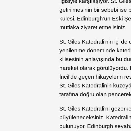
ilgisiyle karşılaşıyor. St. Gile
getirilmesinin bir sebebi is
kulesi. Edinburgh’un Eski Şe
mutlaka ziyaret etmelisiniz.
St. Giles Katedrali’nin içi de
yenilenme döneminde katedrali
kilisesinin anlayışında bu d
hareket olarak görülüyordu. F
İncil’de geçen hikayelerin re
St. Giles Katedralinin kuz
tarafına doğru olan pencerele
St, Giles Katedrali’ni gezerk
büyüleneceksiniz. Katedrali
bulunuyor. Edinburgh seyahat