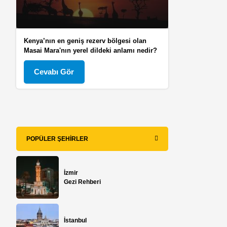
Kenya’nın en geniş rezerv bölgesi olan
Masai Mara'nın yerel dildeki anlamı nedir?
Cevabı Gör
POPÜLER ŞEHIRLER
İzmir
Gezi Rehberi
İstanbul