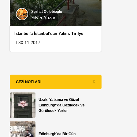
Serhat Çelebioğlu
Silver Yazar
İstanbul'a İstanbul'dan Yakın: Tirilye
30.11.2017
GEZI NOTLARI
Uzak, Yabancı ve Güzel
Edinburgh'da Gezilecek ve
Görülecek Yerler
e
Edinburgh'da Bir Gün