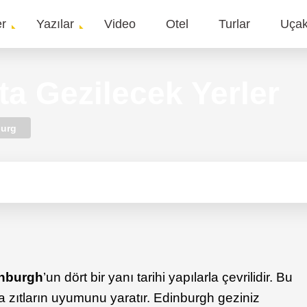
er
Yazılar
Video
Otel
Turlar
Uça
gation
ta Gezilecek Yerler
burg
nburgh
’un dört bir yanı tarihi yapılarla çevrilidir. Bu
la zıtların uyumunu yaratır. Edinburgh geziniz