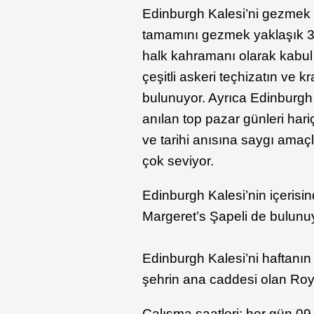
Edinburgh Kalesi’ni gezmek i
tamamını gezmek yaklaşık 3 sa
halk kahramanı olarak kabul e
çeşitli askeri teçhizatın ve k
bulunuyor. Ayrıca Edinburgh 
anılan top pazar günleri har
ve tarihi anısına saygı amaç
çok seviyor.
Edinburgh Kalesi’nin içerisinde
Margeret’s Şapeli de bulunu
Edinburgh Kalesi’ni haftanın
şehrin ana caddesi olan Roy
Çalışma saatleri: her gün 09