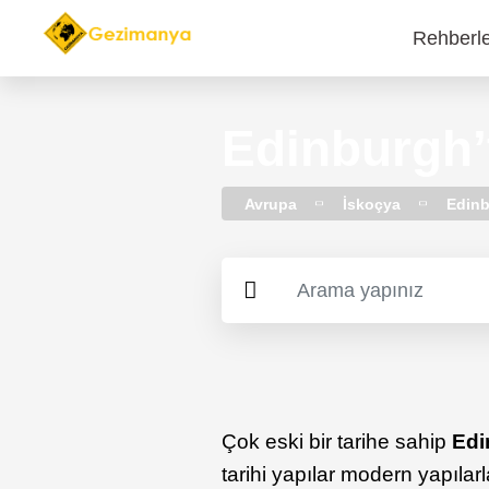
Rehberl
Main
navi
Edinburgh’
Avrupa
İskoçya
Edin
Çok eski bir tarihe sahip
Edi
tarihi yapılar modern yapılar