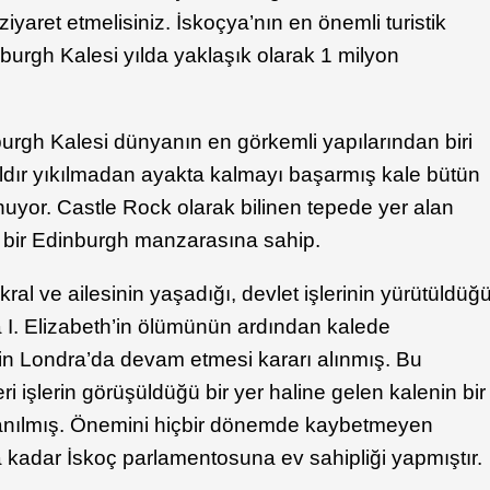
iyaret etmelisiniz. İskoçya’nın en önemli turistik
burgh Kalesi yılda yaklaşık olarak 1 milyon
nburgh Kalesi dünyanın en görkemli yapılarından biri
yıldır yıkılmadan ayakta kalmayı başarmış kale bütün
uyor. Castle Rock olarak bilinen tepede yer alan
bir Edinburgh manzarasına sahip.
kral ve ailesinin yaşadığı, devlet işlerinin yürütüldüğ
da I. Elizabeth’in ölümünün ardından kalede
erin Londra’da devam etmesi kararı alınmış. Bu
i işlerin görüşüldüğü bir yer haline gelen kalenin bir
lanılmış. Önemini hiçbir dönemde kaybetmeyen
 kadar İskoç parlamentosuna ev sahipliği yapmıştır.