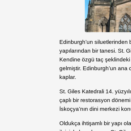
Edinburgh’un siluetlerinden b
yapılarından bir tanesi. St. G
Kendine özgü taç şeklindeki 
gelmiştir. Edinburgh’un ana c
kaplar.
St. Giles Katedrali 14. yüzyıl
çaplı bir restorasyon dönemi g
İskoçya’nın dini merkezi ko
Oldukça ihtişamlı bir yapı ola