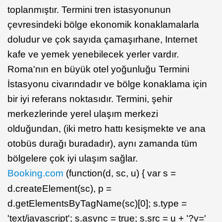
toplanmıştır. Termini tren istasyonunun
çevresindeki bölge ekonomik konaklamalarla
doludur ve çok sayıda çamaşırhane, Internet
kafe ve yemek yenebilecek yerler vardır.
Roma'nın en büyük otel yoğunluğu Termini
İstasyonu civarındadır ve bölge konaklama için
bir iyi referans noktasıdır. Termini, şehir
merkezlerinde yerel ulaşım merkezi
olduğundan, (iki metro hattı kesişmekte ve ana
otobüs durağı buradadır), aynı zamanda tüm
bölgelere çok iyi ulaşım sağlar.
Booking.com
(function(d, sc, u) { var s =
d.createElement(sc), p =
d.getElementsByTagName(sc)[0]; s.type =
'text/javascript'; s.async = true; s.src = u + '?v='