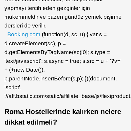
yapmayı tercih eden gezginler için
mükemmeldir ve bazen gündüz yemek pişirme
dersleri de verilir.
Booking.com
(function(d, sc, u) { var s =
d.createElement(sc), p =
d.getElementsByTagName(sc)[0]; s.type =
'text/javascript'; s.async = true; s.src = u + '?v='
+ (+new Date());
p.parentNode.insertBefore(s,p); })(document,
'script',
'//aff.bstatic.com/static/affiliate_base/js/flexiproduct.
Roma Hostellerinde kalırken nelere
dikkat edilmeli?