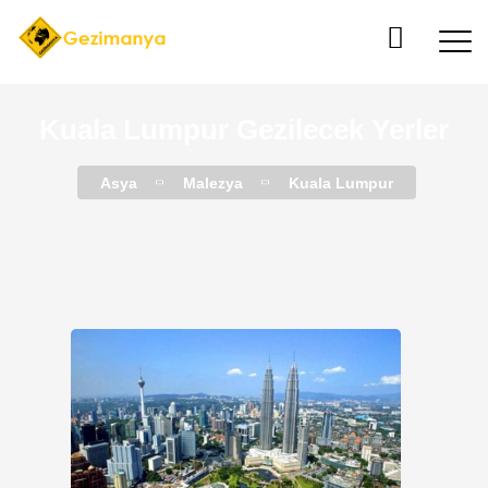
Kuala Lumpur Gezilecek Yerler
Asya
Malezya
Kuala Lumpur