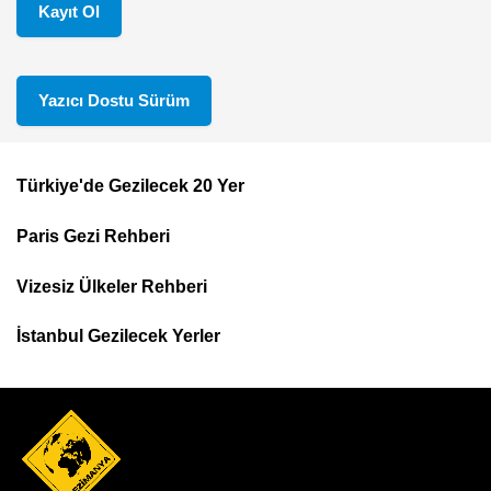
Kayıt Ol
Yazıcı Dostu Sürüm
Türkiye'de Gezilecek 20 Yer
Footer
Paris Gezi Rehberi
Top
Menu
Vizesiz Ülkeler Rehberi
İstanbul Gezilecek Yerler