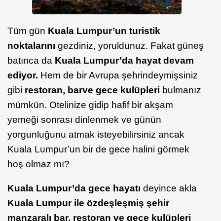
Tüm gün
Kuala Lumpur’un turistik
noktalarını
gezdiniz, yoruldunuz. Fakat güneş
batınca da
Kuala Lumpur’da hayat devam
ediyor.
Hem de bir Avrupa şehrindeymişsiniz
gibi
restoran, bar
ve gece kulüpleri
bulmanız
mümkün. Otelinize gidip hafif bir akşam
yemeği sonrası dinlenmek ve günün
yorgunluğunu atmak isteyebilirsiniz ancak
Kuala Lumpur’un bir de gece halini görmek
hoş olmaz mı?
Kuala Lumpur’da gece hayatı
deyince akla
Kuala Lumpur ile özdeşleşmiş şehir
manzaralı bar, restoran ve gece kulüpleri