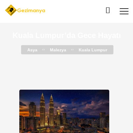
Kuala Lumpur’da Gece Hayatı
Asya
Malezya
Kuala Lumpur