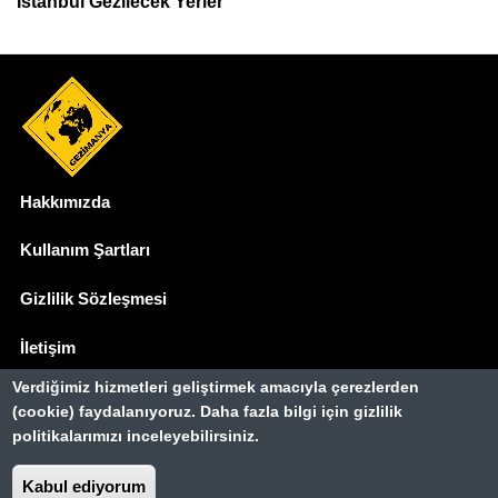
İstanbul Gezilecek Yerler
Hakkımızda
Dipnot
Kullanım Şartları
Gizlilik Sözleşmesi
İletişim
Verdiğimiz hizmetleri geliştirmek amacıyla çerezlerden
Basında Biz
(cookie) faydalanıyoruz. Daha fazla bilgi için gizlilik
politikalarımızı inceleyebilirsiniz.
Gezimanya Turizm, TÜRSAB'a kayıtlı bir
seyahat acentasıdır.
Belge no: A-8307
Kabul ediyorum