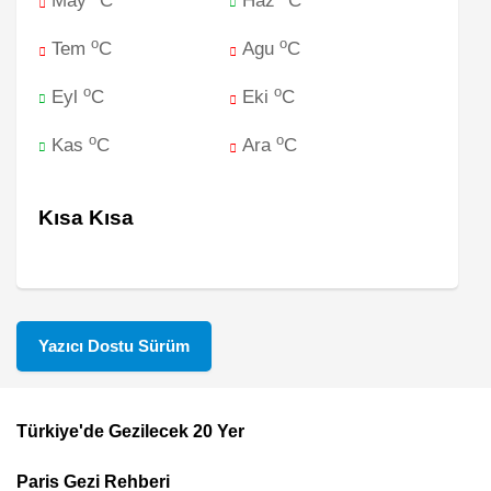
May
C
Haz
C
o
o
Tem
C
Agu
C
o
o
Eyl
C
Eki
C
o
o
Kas
C
Ara
C
Kısa Kısa
Yazıcı Dostu Sürüm
Türkiye'de Gezilecek 20 Yer
Footer
Paris Gezi Rehberi
Top