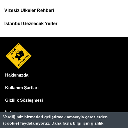
Menu
Vizesiz Ülkeler Rehberi
İstanbul Gezilecek Yerler
Hakkımızda
Dipnot
Kullanım Şartları
Gizlilik Sözleşmesi
İletişim
Verdiğimiz hizmetleri geliştirmek amacıyla çerezlerden
(cookie) faydalanıyoruz. Daha fazla bilgi için gizlilik
Basında Biz