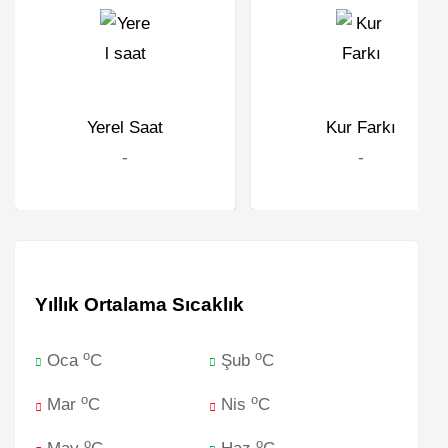
Yerel Saat
Kur Farkı
-
-
Yıllık Ortalama Sıcaklık
o
o
Oca
C
Şub
C
o
o
Mar
C
Nis
C
o
o