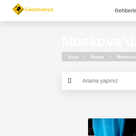
Rehberl
Main
navi
Moskova’da
Asya
Rusya
Moskova