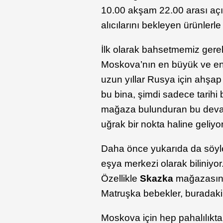
10.00 akşam 22.00 arası açık
alıcılarını bekleyen ürünlerle
İlk olarak bahsetmemiz ger
Moskova’nın en büyük ve en g
uzun yıllar Rusya için ahşap
bu bina, şimdi sadece tarihi b
mağaza bulunduran bu devasa 
uğrak bir nokta haline geliyor
Daha önce yukarıda da söyle
eşya merkezi olarak biliniyor.
Özellikle
Skazka
mağazasında 
Matruşka bebekler, buradaki 
Moskova için hep pahalılıkta