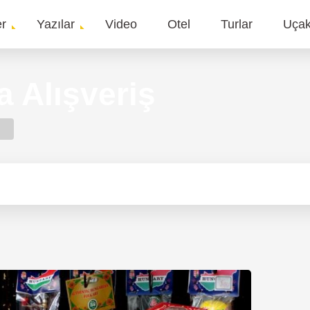
er
Yazılar
Video
Otel
Turlar
Uça
gation
 Alışveriş