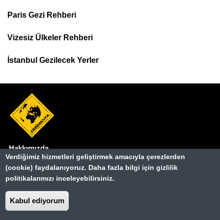
Footer
Paris Gezi Rehberi
Top
Menu
Vizesiz Ülkeler Rehberi
İstanbul Gezilecek Yerler
Hakkımızda
Dipnot
Verdiğimiz hizmetleri geliştirmek amacıyla çerezlerden
(cookie) faydalanıyoruz. Daha fazla bilgi için gizlilik
Kullanım Şartları
politikalarımızı inceleyebilirsiniz.
Gizlilik Sözleşmesi
Kabul ediyorum
İletişim