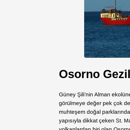
Osorno Gezil
Güney Şili’nin Alman ekolüne
görülmeye değer pek çok de
muhteşem doğal parklarından
yapısıyla dikkat çeken St. Ma
volkanlardan biri olan Osorno