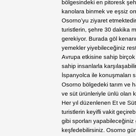
bölgesindeki en pitoresk şehi
kanolara binmek ve eşsiz orma
Osorno’yu ziyaret etmektedir
turistlerin, şehre 30 dakika
gerekiyor. Burada göl kenarın
yemekler yiyebileceğiniz resto
Avrupa etkisine sahip birço
sahip insanlarla karşılaşabilir
İspanyolca ile konuşmaları 
Osorno bölgedeki tarım ve ha
ve süt ürünleriyle ünlü olan k
Her yıl düzenlenen Et ve Süt
turistlerin keyifli vakit geçir
gibi sporları yapabileceğiniz 
keşfedebilirsiniz. Osorno gü