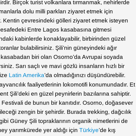
rdir. Birçok turist volkanlara tırmanmak, nehirlerde
nlarla dolu milli parkları ziyaret etmek için
. Kentin çevresindeki gölleri ziyaret etmek isteyen
 mesafedeki Entre Lagos kasabasına gitmesi
daki kabinlerde konaklayabilir, birbirinden güzel
ranlar bulabilirsiniz. Şili’nin güneyindeki ağır
k kasabadan biri olan Osorno’da Avrupai soyada
siniz. Sarı saçlı ve mavi gözlü insanların hızlı bir
size
Latin Amerika
’da olmadığınızı düşündürebilir.
yvancılık faaliyetlerinin lokomotifi konumundadır. Et
ent Şili’deki en güzel peynirlerin bazılarına sahiptir.
 Festivali de bunun bir kanıtıdır. Osorno, doğasever
ebileceği zengin bir şehirdir. Burada trekking, dağcılık
gibi Güney Şili topraklarının organik nimetlerini de
ney yarımkürede yer aldığı için
Türkiye
’de kış