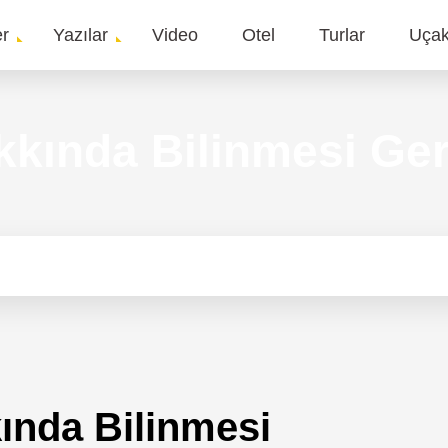
er
Yazılar
Video
Otel
Turlar
Uça
gation
kında Bilinmesi Ger
ında Bilinmesi