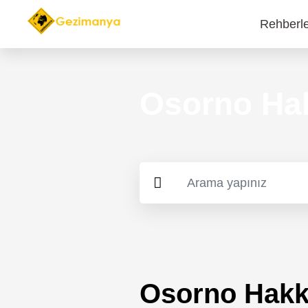
Rehberl
Main
navi
Osorno Hak
Osorno Hakk