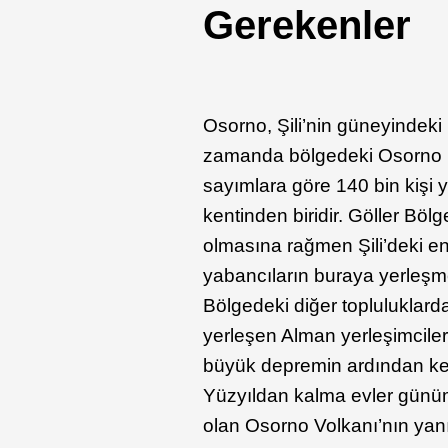
Gerekenler
Osorno, Şili’nin güneyindeki
zamanda bölgedeki Osorno E
sayımlara göre 140 bin kişi y
kentinden biridir. Göller Bölg
olmasına rağmen Şili’deki en 
yabancıların buraya yerleşme
Bölgedeki diğer topluluklar
yerleşen Alman yerleşimcile
büyük depremin ardından kent
Yüzyıldan kalma evler günümü
olan Osorno Volkanı’nın yanı