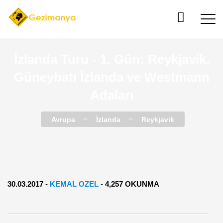
İzlanda Turu - 1. Gün: Reykjavik,
Güneybatı İzlanda ve Westmann
Adaları
Avrupa
İzlanda
Reykjavik
30.03.2017
-
KEMAL OZEL
-
4,257 OKUNMA