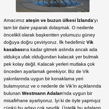
Amacımız
ateşin ve buzun ülkesi İzlanda
’yı
tam bir daire yaparak dolaşmak. O nedenle
öncelikli olarak başkentten yolumuzu güney
doğuya doğru çeviriyoruz. İlk hedefimiz
Vik
kasabası
na kadar gitmek aslında ancak ada
oldukça ufak olduğundan kalacak yer bulmak
pek kolay değil. Kalacak yerleri mutlaka çok
önceden ayarlamak gerekiyor. Biz de Vik
yakınlarında uygun bir konaklama yeri
bulamıyoruz ve o nedenle de Vik’in açıklarında
bulunan
Westmann Adaları
'nda uygun bir
misafirhane ayarlıyoruz. İyi ki de öyle yapmışız
çünkü bu adayı çok sevdik. Üstelik bu adaların