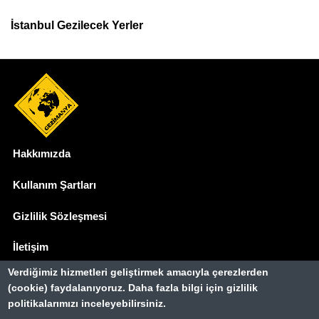
İstanbul Gezilecek Yerler
Hakkımızda
Dipnot
Kullanım Şartları
Gizlilik Sözleşmesi
İletişim
Verdiğimiz hizmetleri geliştirmek amacıyla çerezlerden
Basında Biz
(cookie) faydalanıyoruz. Daha fazla bilgi için gizlilik
politikalarımızı inceleyebilirsiniz.
Gezimanya Turizm, TÜRSAB'a kayıtlı bir
seyahat acentasıdır.