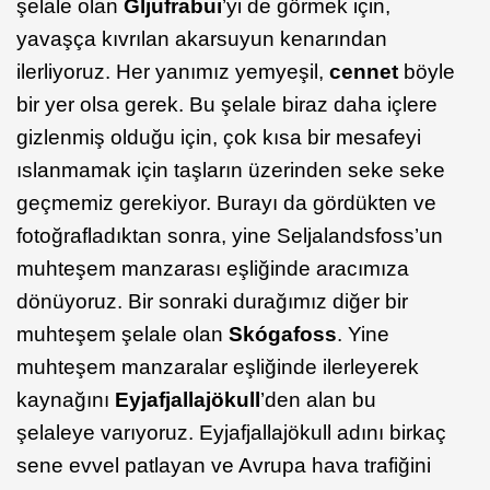
şelale olan
Gljufrabui
’yi de görmek için,
yavaşça kıvrılan akarsuyun kenarından
ilerliyoruz. Her yanımız yemyeşil,
cennet
böyle
bir yer olsa gerek. Bu şelale biraz daha içlere
gizlenmiş olduğu için, çok kısa bir mesafeyi
ıslanmamak için taşların üzerinden seke seke
geçmemiz gerekiyor. Burayı da gördükten ve
fotoğrafladıktan sonra, yine Seljalandsfoss’un
muhteşem manzarası eşliğinde aracımıza
dönüyoruz. Bir sonraki durağımız diğer bir
muhteşem şelale olan
Skógafoss
. Yine
muhteşem manzaralar eşliğinde ilerleyerek
kaynağını
Eyjafjallajökull
’den alan bu
şelaleye varıyoruz. Eyjafjallajökull adını birkaç
sene evvel patlayan ve Avrupa hava trafiğini