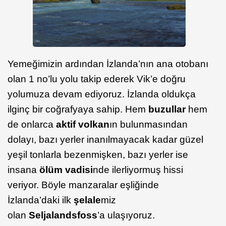
Yemeğimizin ardından İzlanda’nın ana otobanı
olan 1 no’lu yolu takip ederek Vik’e doğru
yolumuza devam ediyoruz. İzlanda oldukça
ilginç bir coğrafyaya sahip. Hem
buzullar
hem
de onlarca
aktif volkan
ın bulunmasından
dolayı, bazı yerler inanılmayacak kadar güzel
yeşil tonlarla bezenmişken, bazı yerler ise
insana
ölüm vadisi
nde ilerliyormuş hissi
veriyor. Böyle manzaralar eşliğinde
İzlanda’daki ilk
şelale
miz
olan
Seljalandsfoss
’a ulaşıyoruz.