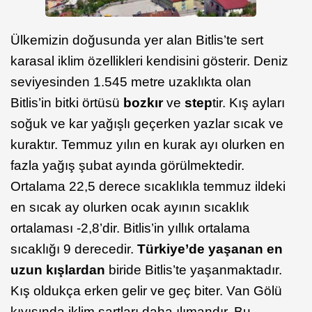
Ülkemizin doğusunda yer alan Bitlis’te sert
karasal iklim özellikleri kendisini gösterir. Deniz
seviyesinden 1.545 metre uzaklıkta olan
Bitlis’in bitki örtüsü
bozkır
ve
step
tir. Kış ayları
soğuk ve kar yağışlı geçerken yazlar sıcak ve
kuraktır. Temmuz yılın en kurak ayı olurken en
fazla yağış şubat ayında görülmektedir.
Ortalama 22,5 derece sıcaklıkla temmuz ildeki
en sıcak ay olurken ocak ayının sıcaklık
ortalaması -2,8’dir. Bitlis’in yıllık ortalama
sıcaklığı 9 derecedir.
Türkiye’de yaşanan en
uzun kışlardan
biride Bitlis’te yaşanmaktadır.
Kış oldukça erken gelir ve geç biter. Van Gölü
kıyısında iklim şartları daha ılımandır. Bu