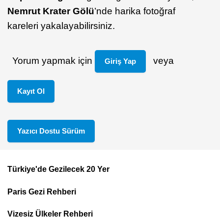
Nemrut Krater Gölü
’nde harika fotoğraf
kareleri yakalayabilirsiniz.
Yorum yapmak için
veya
Giriş Yap
Kayıt Ol
Yazıcı Dostu Sürüm
Türkiye'de Gezilecek 20 Yer
Footer
Paris Gezi Rehberi
Top
Menu
Vizesiz Ülkeler Rehberi