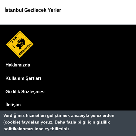
İstanbul Gezilecek Yerler
Hakkımızda
Dipnot
Kullanım Şartları
Gizlilik Sözleşmesi
İletişim
Verdiğimiz hizmetleri geliştirmek amacıyla çerezlerden
Basında Biz
(cookie) faydalanıyoruz. Daha fazla bilgi için gizlilik
politikalarımızı inceleyebilirsiniz.
Gezimanya Turizm, TÜRSAB'a kayıtlı bir
seyahat acentasıdır.