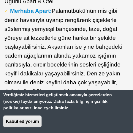
Uğurlu Apart & Otel
Merhaba Apart:
Palamutbükü'nün mis gibi
deniz havasıyla uyanıp rengârenk çiçeklerle
süslenmiş yemyeşil bahçesinde, taze, doğal
yöreye ait lezzetlerle güne harika bir şekilde
başlayabilirsiniz. Akşamları ise yine bahçedeki
badem ağaçlarının altında yakamoz ışığının
parıltısıyla, cırcır böceklerinin sesleri eşliğinde
keyifli dakikalar yaşayabilirsiniz. Denize yakın
olması ile deniz keyfini daha çok yaşayabilir,
doğal güzelliği, yemyeşil bahçesi ve sıcak,
Verdiğimiz hizmetleri geliştirmek amacıyla çerezlerden
samimi aile ortamı ile evinizde hissedebilirsiniz.
(cookie) faydalanıyoruz. Daha fazla bilgi için gizlilik
politikalarımızı inceleyebilirsiniz.
Kabul ediyorum
Datçamania Apart & Otel:
Tesisin tüm