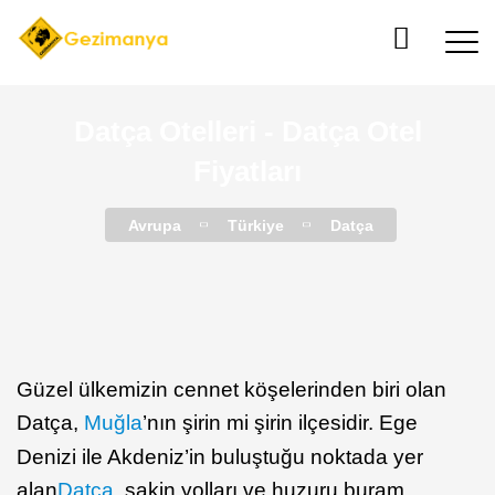
Datça Otelleri - Datça Otel
Fiyatları
Avrupa
Türkiye
Datça
Güzel ülkemizin cennet köşelerinden biri olan
Datça,
Muğla
’nın şirin mi şirin ilçesidir. Ege
Denizi ile Akdeniz’in buluştuğu noktada yer
alan
Datça
, sakin yolları ve huzuru buram