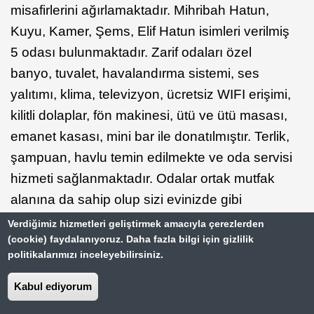
misafirlerini ağırlamaktadır. Mihribah Hatun,
Kuyu, Kamer, Şems, Elif Hatun isimleri verilmiş
5 odası bulunmaktadır. Zarif odaları özel
banyo, tuvalet, havalandırma sistemi, ses
yalıtımı, klima, televizyon, ücretsiz WIFI erişimi,
kilitli dolaplar, fön makinesi, ütü ve ütü masası,
emanet kasası, mini bar ile donatılmıştır. Terlik,
şampuan, havlu temin edilmekte ve oda servisi
hizmeti sağlanmaktadır. Odalar ortak mutfak
alanına da sahip olup sizi evinizde gibi
hissettirecek konforlu hizmet sunan tesis,
Verdiğimiz hizmetleri geliştirmek amacıyla çerezlerden
(cookie) faydalanıyoruz. Daha fazla bilgi için gizlilik
serpme köy kahvaltısı sunumu yapmaktadır.
politikalarımızı inceleyebilirsiniz.
Güne sağlıklı bir kahvaltıyla keyif dolu
başlayabilirsiniz. Avlusunda dostlarınızla
Kabul ediyorum
dilediğiniz gibi muhabbet edebilirsiniz. Otel,