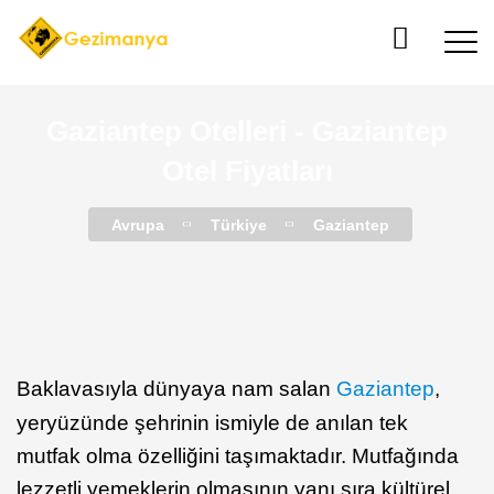
Gaziantep Otelleri - Gaziantep
Otel Fiyatları
Avrupa
Türkiye
Gaziantep
Baklavasıyla dünyaya nam salan
Gaziantep
,
yeryüzünde şehrinin ismiyle de anılan tek
mutfak olma özelliğini taşımaktadır. Mutfağında
lezzetli yemeklerin olmasının yanı sıra kültürel