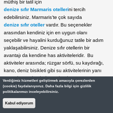
müthiş bir tatil için
denize sıfır Marmaris otelleri
ni tercih
edebilirsiniz. Marmaris’te çok sayıda
denize sıfır oteller
vardır. Bu seçenekler
arasından kendiniz için en uygun olanı
seçebilir ve hayalini kurduğunuz tatile bir adım
yaklaşabilirsiniz. Denize sıfır otellerin bir
avantajı da kendine has aktiviteleridir. Bu
aktiviteler arasında; rüzgar sörfü, su kaydırağı,
kano, deniz bisikleti gibi su aktivitelerinin yanı
sıra tekne turları bulunmaktadır.
Verdiğimiz hizmetleri geliştirmek amacıyla çerezlerden
Pencerenizden muhteşem deniz manzarasına
(cookie) faydalanıyoruz. Daha fazla bilgi için gizlilik
politikalarımızı inceleyebilirsiniz.
uyanma ve sabah plajda yürüyüş ya da spor
yapma hayalini kuruyorsanız tercihiniz bu
Kabul ediyorum
otellerden yana olmalı.