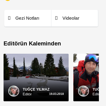
Gezi Notları
Videolar
Editörün Kaleminden
TUĞÇE YILMAZ
TUĞÇE 
Editör
Editör
19.03.2018