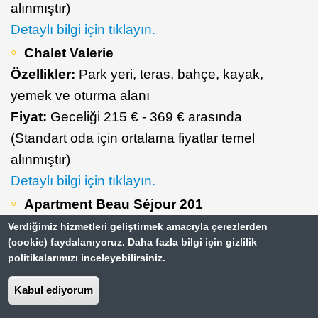
alınmıştır)
Detaylı bilgi için tıklayın.
Chalet Valerie
Özellikler:
Park yeri, teras, bahçe, kayak,
yemek ve oturma alanı
Fiyat:
Geceliği 215 € - 369 € arasında
(Standart oda için ortalama fiyatlar temel
alınmıştır)
Detaylı bilgi için tıklayın.
Apartment Beau Séjour 201
Özellikler:
Park yeri, balkon, bar, binicilik,
Verdiğimiz hizmetleri geliştirmek amacıyla çerezlerden
(cookie) faydalanıyoruz. Daha fazla bilgi için gizlilik
hiking, yemek alanı
politikalarımızı inceleyebilirsiniz.
Fiyat:
Geceliği 101 € - 241 € arasında
(Standart oda için ortalama fiyatlar temel
Kabul ediyorum
alınmıştır)