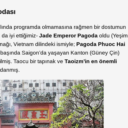
odası
 aslında programda olmamasına rağmen bir dostumun
 da iyi ettiğimiz-
Jade Emperor Pagoda
oldu (Yeşim
ağı, Vietnam dilindeki ismiyle;
Pagoda Phuoc Hai
rın başında Saigon’da yaşayan Kanton (Güney Çin)
ilmiş. Taocu bir tapınak ve
Taoizm’in en önemli
adanmış.