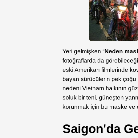
Yeri gelmişken “
Neden maske
fotoğraflarda da görebileceğ
eski Amerikan filmlerinde ko
bayan sürücülerin pek çoğu
nedeni Vietnam halkının güzell
soluk bir teni, güneşten yan
korunmak için bu maske ve el
Saigon'da Ge