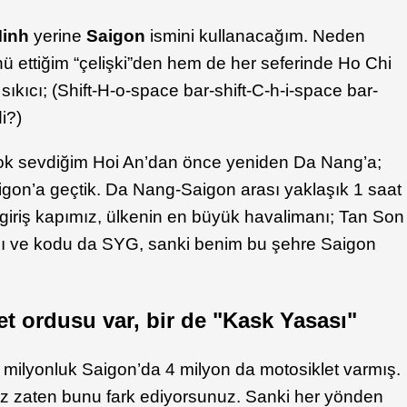
Minh
yerine
Saigon
ismini kullanacağım. Neden
 ettiğim “çelişki”den hem de her seferinde Ho Chi
kıcı; (Shift-H-o-space bar-shift-C-h-i-space bar-
i?)
çok sevdiğim Hoi An’dan önce yeniden Da Nang’a;
gon’a geçtik. Da Nang-Saigon arası yaklaşık 1 saat
giriş kapımız, ülkenin en büyük havalimanı; Tan Son
nı ve kodu da SYG, sanki benim bu şehre Saigon
t ordusu var, bir de "Kask Yasası"
 milyonluk Saigon’da 4 milyon da motosiklet varmış.
z zaten bunu fark ediyorsunuz. Sanki her yönden