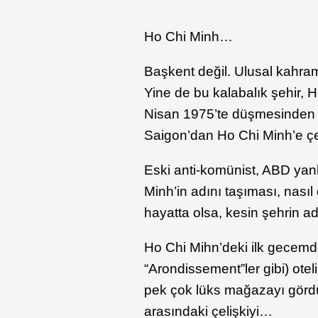
Ho Chi Minh…
Başkent değil. Ulusal kahram
Yine de bu kalabalık şehir, 
Nisan 1975’te düşmesinden ya
Saigon’dan Ho Chi Minh’e ç
Eski anti-komünist, ABD yan
Minh’in adını taşıması, nas
hayatta olsa, kesin şehrin ad
Ho Chi Mihn’deki ilk gecemde
“Arondissement”ler gibi) otel
pek çok lüks mağazayı gördü
arasındaki çelişkiyi…