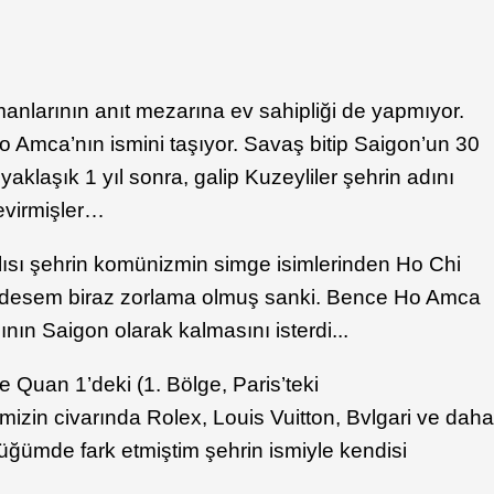
anlarının anıt mezarına ev sahipliği de yapmıyor.
Ho Amca’nın ismini taşıyor. Savaş bitip Saigon’un 30
klaşık 1 yıl sonra, galip Kuzeyliler şehrin adını
evirmişler…
lısı şehrin komünizmin simge isimlerinden Ho Chi
ıl desem biraz zorlama olmuş sanki. Bence Ho Amca
ının Saigon olarak kalmasını isterdi...
 Quan 1’deki (1. Bölge, Paris’teki
imizin civarında Rolex, Louis Vuitton, Bvlgari ve dah
ğümde fark etmiştim şehrin ismiyle kendisi