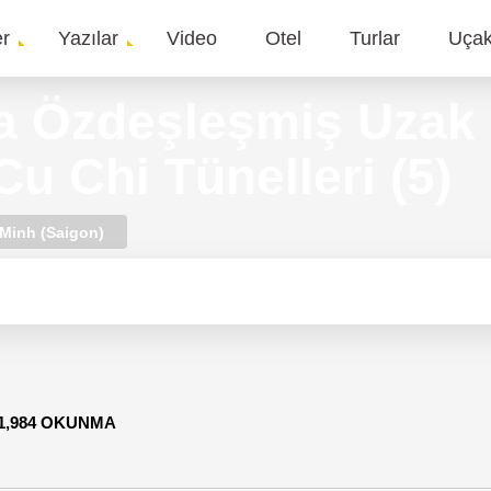
er
Yazılar
Video
Otel
Turlar
Uça
gation
a Özdeşleşmiş Uzak 
u Chi Tünelleri (5)
 Minh (Saigon)
1,984 OKUNMA