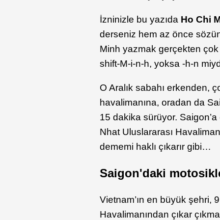
İzninizle bu yazıda
Ho Chi 
derseniz hem az önce sözünü
Minh yazmak gerçekten çok sı
shift-M-i-n-h, yoksa -h-n miyd
O Aralık sabahı erkenden, 
havalimanına, oradan da Sai
15 dakika sürüyor. Saigon’a 
Nhat Uluslararası Havalima
dememi haklı çıkarır gibi…
Saigon'daki motosikle
Vietnam’ın en büyük şehri, 9
Havalimanından çıkar çıkma