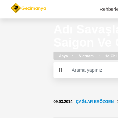
Rehberl
Main
navi
Adı Savaşl
Saigon Ve C
Asya
Vietnam
Ho Chi
09.03.2014
-
ÇAĞLAR ERÖZGEN
-