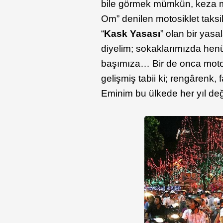
bile görmek mümkün, keza mo
Om” denilen motosiklet taksil
“
Kask Yasası
” olan bir yasa
diyelim; sokaklarımızda henü
başımıza… Bir de onca motos
gelişmiş tabii ki; rengârenk,
Eminim bu ülkede her yıl değ