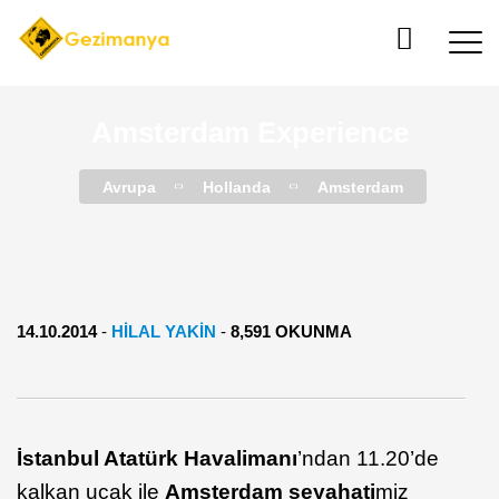
Amsterdam Experience
Avrupa
Hollanda
Amsterdam
14.10.2014
-
HILAL YAKIN
-
8,591 OKUNMA
İstanbul Atatürk Havalimanı
’ndan 11.20’de
kalkan uçak ile
Amsterdam seyahati
miz