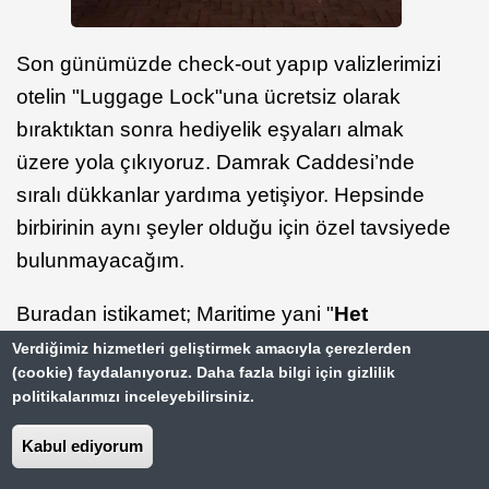
Son günümüzde check-out yapıp valizlerimizi
otelin "Luggage Lock"una ücretsiz olarak
bıraktıktan sonra hediyelik eşyaları almak
üzere yola çıkıyoruz. Damrak Caddesi’nde
sıralı dükkanlar yardıma yetişiyor. Hepsinde
birbirinin aynı şeyler olduğu için özel tavsiyede
bulunmayacağım.
Buradan istikamet; Maritime yani "
Het
Scheepvaartmuseum
". Kanallar ve deniz
Verdiğimiz hizmetleri geliştirmek amacıyla çerezlerden
(cookie) faydalanıyoruz. Daha fazla bilgi için gizlilik
altındaki ülkenin deniz müzesini gezmeden
politikalarımızı inceleyebilirsiniz.
olmaz diyoruz. Bir zamanların en büyük deniz
gücü olan
Hollanda'nın denizcilik tarihi
ile
Kabul ediyorum
ilgili bilgiler verilen müzenin önünde bulunan