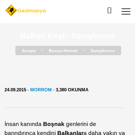
Balkan Keşfi: Saraybosna
Avrupa
Bosna-Hersek
Saraybosna
24.09.2015
-
MORROM
-
3,380 OKUNMA
İnsan kanında
Boşnak
genlerini de
barındırınca kendini
Balkanlar
a daha yakın ya