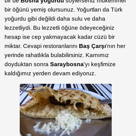
bir de
Bosna yoğurdu
söylerseniz mükemmel
bir öğünü yemiş olursunuz. Yoğurtları da Türk
yoğurdu gibi değildi daha sulu ve daha
lezzetliydi. Bu lezzetli öğüne ödeyeceğiniz
hesap ise cep yakmayacak kadar cüzü bir
miktar. Cevapi restoranlarını
Baş Çarşı
'nın her
yerinde rahatlıkla bulabilirsiniz. Karnımız
doyduktan sonra
Saraybosna
'yı keşfimize
kaldığımız yerden devam ediyoruz.