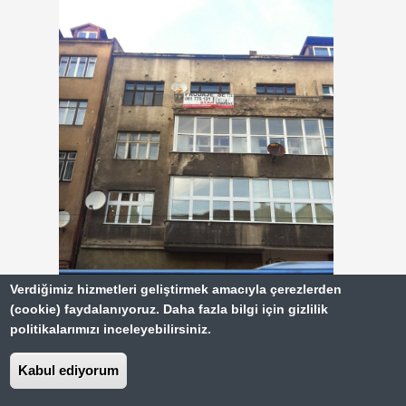
Verdiğimiz hizmetleri geliştirmek amacıyla çerezlerden
(cookie) faydalanıyoruz. Daha fazla bilgi için gizlilik
politikalarımızı inceleyebilirsiniz.
Saraybosna
maceramız 2 günlüktü, sıradaki
Kabul ediyorum
durağımız Karadağ'ın başkenti Podgorica :)