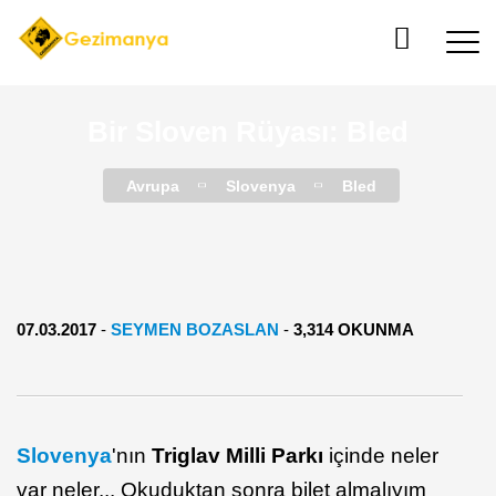
Bir Sloven Rüyası: Bled
Avrupa
Slovenya
Bled
07.03.2017
-
SEYMEN BOZASLAN
-
3,314 OKUNMA
Slovenya
'nın
Triglav Milli Parkı
içinde neler
var neler... Okuduktan sonra bilet almalıyım