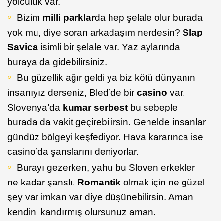
yolculuk var.
Bizim
milli parklar
da hep şelale olur burada
yok mu, diye soran arkadaşım nerdesin?
Slap
Savica
isimli bir şelale var. Yaz aylarında
buraya da gidebilirsiniz.
Bu güzellik ağır geldi ya biz kötü dünyanın
insanıyız derseniz, Bled’de bir
casino
var.
Slovenya’da
kumar serbest
bu sebeple
burada da vakit geçirebilirsin. Genelde insanlar
gündüz bölgeyi keşfediyor. Hava kararınca ise
casino’da şanslarını deniyorlar.
Burayı gezerken, yahu bu Sloven erkekler
ne kadar şanslı.
Romantik
olmak için ne güzel
şey var imkan var diye düşünebilirsin. Aman
kendini kandırmış olursunuz aman.