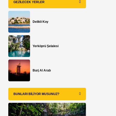
GEZILECEK YERLER
Delikli Koy
Yerköprü Şelalesi
Burj Al Arab
BUNLARI BILIYOR MUSUNUZ?