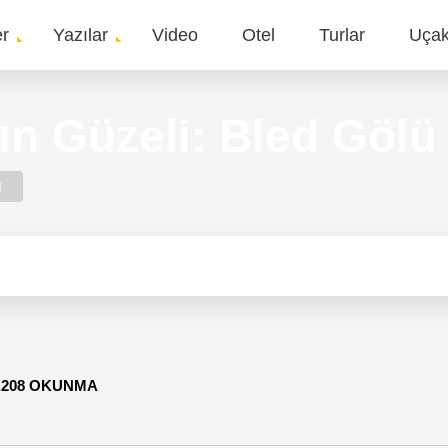
er
Yazılar
Video
Otel
Turlar
Uça
gation
ın Güzeli: Bled Gölü
d
,208 OKUNMA