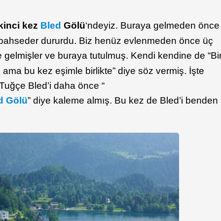
ikinci kez
Bled
Gölü
‘ndeyiz. Buraya gelmeden önce
n bahseder dururdu. Biz henüz evlenmeden önce üç
 gelmişler ve buraya tutulmuş. Kendi kendine de “Bi
ama bu kez eşimle birlikte” diye söz vermiş. İşte
Tuğçe Bled’i daha önce “
ed Gölü
” diye kaleme almış. Bu kez de Bled’i benden