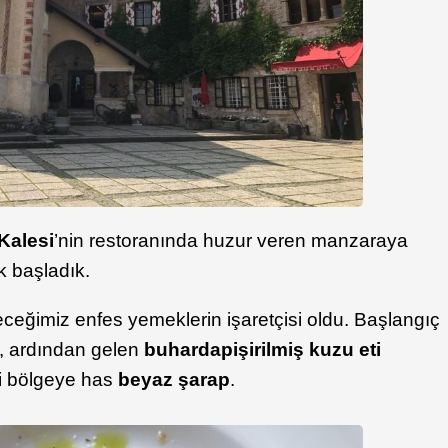
Kalesi
’nin restoranında huzur veren manzaraya
ak başladık.
ceğimiz enfes yemeklerin işaretçisi oldu. Başlangıç
, ardından gelen
buharda
pişirilmiş kuzu eti
ki bölgeye has
beyaz şarap
.