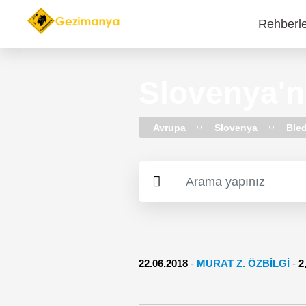
Rehberl
Main
navi
Slovenya'n
Avrupa
Slovenya
Ble
22.06.2018
-
MURAT Z. ÖZBİLGİ
-
2