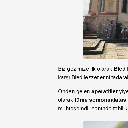
Biz gezimize ilk olarak
Bled 
karşı Bled lezzetlerini tadar
Önden gelen
aperatifler
yiye
olarak
füme somon
salatası
muhteşemdi. Yanında tabii 