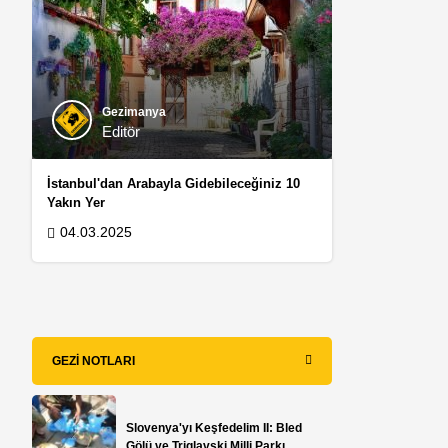
Gezimanya
Editör
İstanbul'dan Arabayla Gidebileceğiniz 10
Yakın Yer
04.03.2025
GEZI NOTLARI
Slovenya'yı Keşfedelim II: Bled
Gölü ve Triglavski Milli Parkı