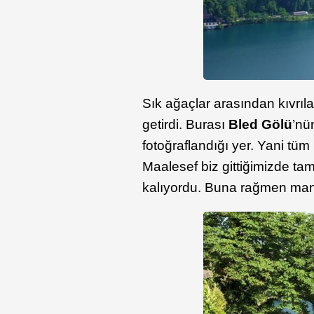
Sık ağaçlar arasından kıvrıla 
getirdi. Burası
Bled Gölü
’nü
fotoğraflandığı yer. Yani tü
Maalesef biz gittiğimizde ta
kalıyordu. Buna rağmen ma