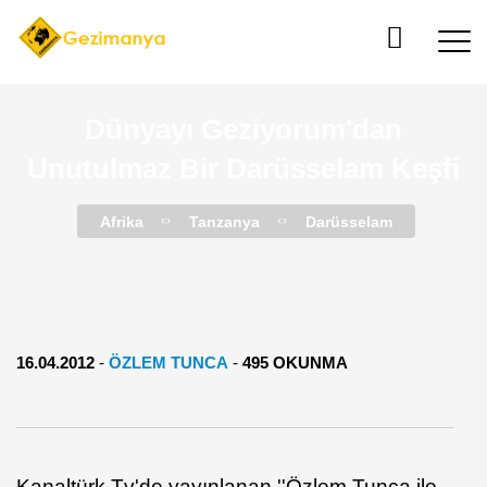
Dünyayı Geziyorum'dan
Unutulmaz Bir Darüsselam Keşfi
Afrika
Tanzanya
Darüsselam
16.04.2012
-
ÖZLEM TUNCA
-
495 OKUNMA
Kanaltürk Tv'de yayınlanan ''Özlem Tunca ile