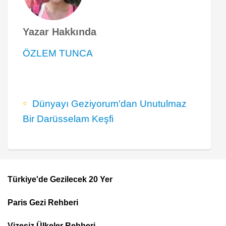
Yazar Hakkında
ÖZLEM TUNCA
Dünyayı Geziyorum'dan Unutulmaz
Bir Darüsselam Keşfi
Türkiye'de Gezilecek 20 Yer
Footer
Paris Gezi Rehberi
Top
Menu
Vizesiz Ülkeler Rehberi