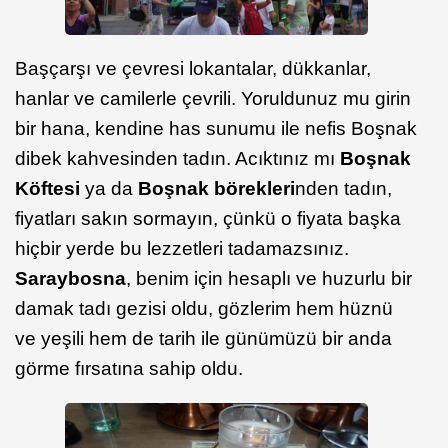
Başçarşı ve çevresi lokantalar, dükkanlar,
hanlar ve camilerle çevrili. Yoruldunuz mu girin
bir hana, kendine has sunumu ile nefis Boşnak
dibek kahvesinden tadın. Acıktınız mı
Boşnak
Köftesi
ya da
Boşnak börekleri
nden tadın,
fiyatları sakın sormayın, çünkü o fiyata başka
hiçbir yerde bu lezzetleri tadamazsınız.
Saraybosna
, benim için hesaplı ve huzurlu bir
damak tadı gezisi oldu, gözlerim hem hüznü
ve yeşili hem de tarih ile günümüzü bir anda
görme fırsatına sahip oldu.