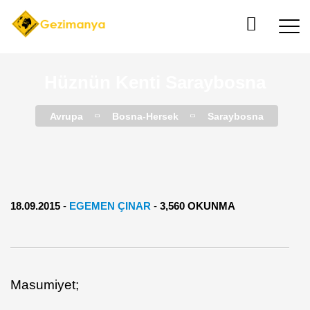
Hüznün Kenti Saraybosna
Avrupa
Bosna-Hersek
Saraybosna
18.09.2015
-
EGEMEN ÇINAR
-
3,560 OKUNMA
Masumiyet;