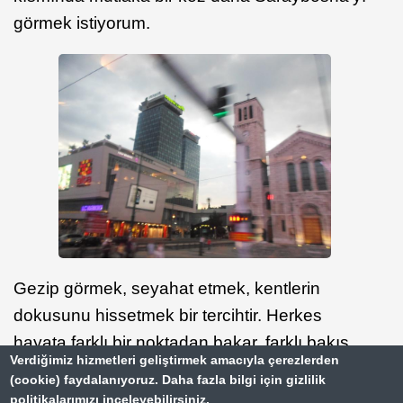
görmek istiyorum.
Gezip görmek, seyahat etmek, kentlerin
dokusunu hissetmek bir tercihtir. Herkes
hayata farklı bir noktadan bakar, farklı bakış
Verdiğimiz hizmetleri geliştirmek amacıyla çerezlerden
açılarını kendinde barındırır. Saraybosna
(cookie) faydalanıyoruz. Daha fazla bilgi için gizlilik
hüzünlü tarihi ile yemyeşil tepeleri, farklı
politikalarımızı inceleyebilirsiniz.