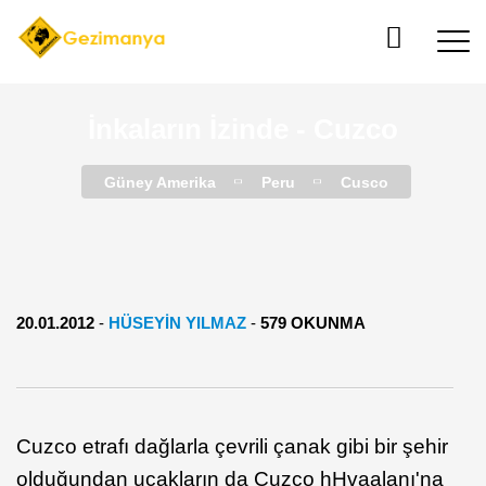
İnkaların İzinde - Cuzco
Güney Amerika
Peru
Cusco
20.01.2012
-
HÜSEYİN YILMAZ
-
579 OKUNMA
Cuzco etrafı dağlarla çevrili çanak gibi bir şehir
olduğundan uçakların da Cuzco hHvaalanı'na