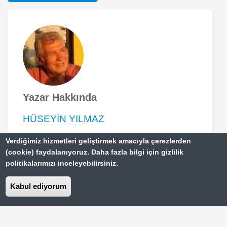
Yazar Hakkında
HÜSEYİN YILMAZ
Verdiğimiz hizmetleri geliştirmek amacıyla çerezlerden
1942 Sinop Ayancık doğumluyum.
(cookie) faydalanıyoruz. Daha fazla bilgi için gizlilik
Cerrahpaşa Tıp Fakültesi mezunuyum.
politikalarımızı inceleyebilirsiniz.
Mecburi hizmet nedeni ile Hakkari,
Kabul ediyorum
Yüksekova, Siirt’te görev yaptım.
Biraz Portekiz Biraz Las Vegas: