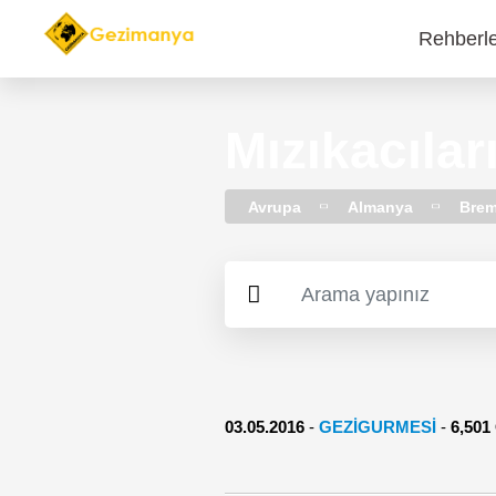
Rehberl
Main
navi
Mızıkacılar
Avrupa
Almanya
Bre
03.05.2016
-
GEZIGURMESI
-
6,50