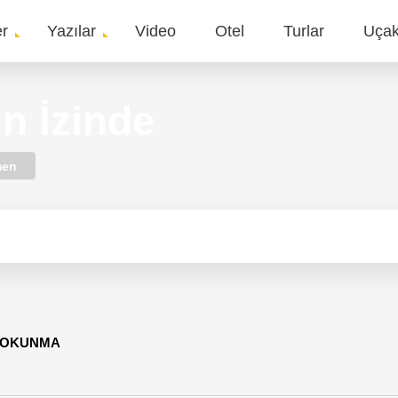
er
Yazılar
Video
Otel
Turlar
Uça
gation
ın İzinde
men
1 OKUNMA