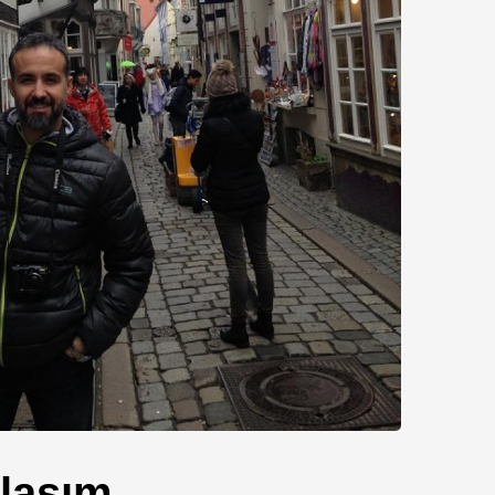
laşım