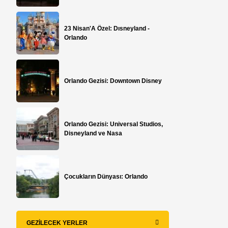
23 Nisan'A Özel: Dısneyland -
Orlando
n
Orlando Gezisi: Downtown Disney
Orlando Gezisi: Universal Studios,
Disneyland ve Nasa
Çocukların Dünyası: Orlando
GEZILECEK YERLER