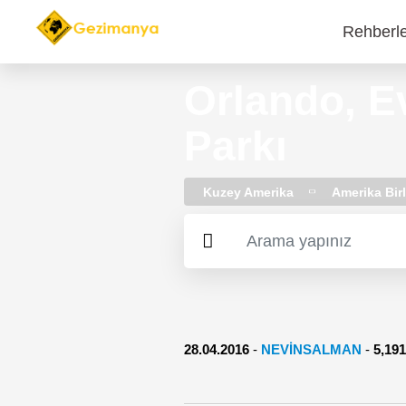
Rehberl
Main
navi
Orlando, Ev
Parkı
Kuzey Amerika
Amerika Birl
28.04.2016
-
NEVINSALMAN
-
5,1