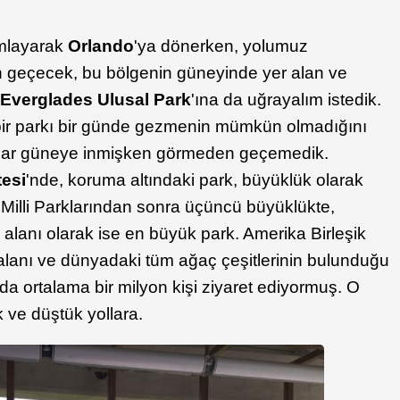
amlayarak
Orlando
'ya dönerken, yolumuz
 geçecek, bu bölgenin güneyinde yer alan ve
n
Everglades Ulusal Park
'ına da uğrayalım istedik.
bir parkı bir günde gezmenin mümkün olmadığını
kadar güneye inmişken görmeden geçemedik.
esi
'nde, koruma altındaki park, büyüklük olarak
 Milli Parklarından sonra üçüncü büyüklükte,
a alanı olarak ise en büyük park. Amerika Birleşik
 alanı ve dünyadaki tüm ağaç çeşitlerinin bulunduğu
ılda ortalama bir milyon kişi ziyaret ediyormuş. O
 ve düştük yollara.