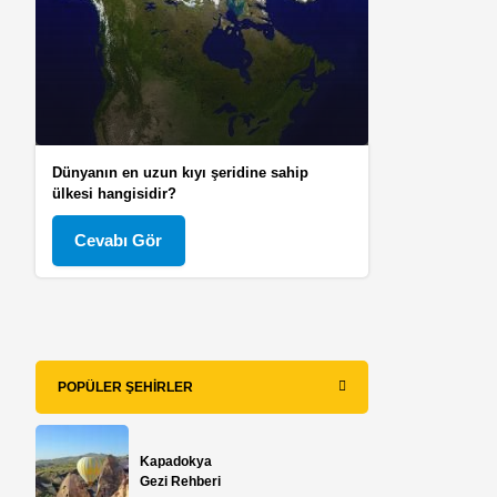
Dünyanın en uzun kıyı şeridine sahip
ülkesi hangisidir?
Cevabı Gör
POPÜLER ŞEHIRLER
Kapadokya
Gezi Rehberi