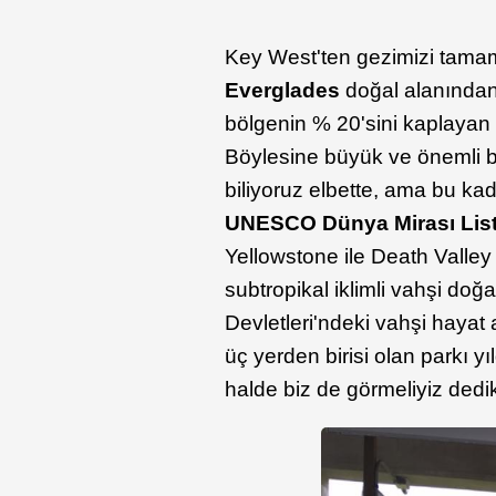
Key West'ten gezimizi tam
Everglades
doğal alanından
bölgenin % 20'sini kaplaya
Böylesine büyük ve önemli 
biliyoruz elbette, ama bu 
UNESCO Dünya Mirası List
Yellowstone ile Death Valley
subtropikal iklimli vahşi doğ
Devletleri'ndeki vahşi hayat
üç yerden birisi olan parkı y
halde biz de görmeliyiz dedik