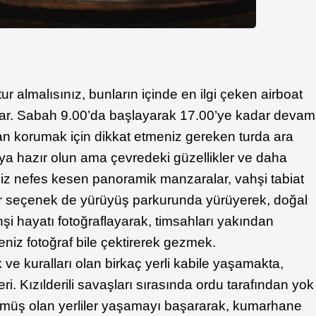
r almalısınız, bunların içinde en ilgi çeken airboat
rlar. Sabah 9.00’da başlayarak 17.00’ye kadar devam
udan korumak için dikkat etmeniz gereken turda ara
ya hazır olun ama çevredeki güzellikler ve daha
niz nefes kesen panoramik manzaralar, vahşi tabiat
Bir seçenek de yürüyüş parkurunda yürüyerek, doğal
şi hayatı fotoğraflayarak, timsahları yakından
eniz fotoğraf bile çektirerek gezmek.
ve kuralları olan birkaç yerli kabile yaşamakta,
ri. Kızılderili savaşları sırasında ordu tarafından yok
lmüş olan yerliler yaşamayı başararak, kumarhane