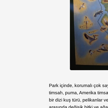
Park içinde, korumalı çok say
timsah, puma, Amerika timsahı
bir dizi kuş türü, pelikanlar 
arasında değişik bitki ve ağ