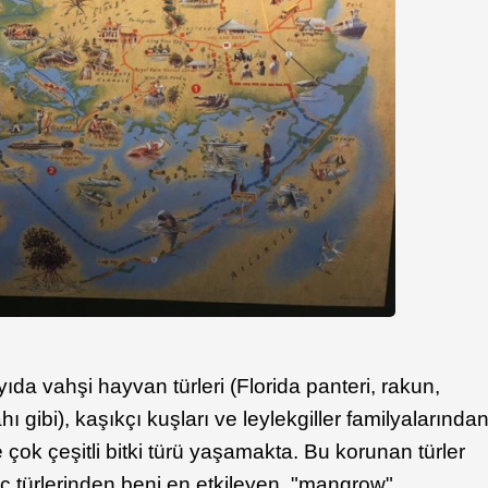
ıda vahşi hayvan türleri (Florida panteri, rakun,
 gibi), kaşıkçı kuşları ve leylekgiller familyalarında
ve çok çeşitli bitki türü yaşamakta. Bu korunan türler
aç türlerinden beni en etkileyen, "mangrow"