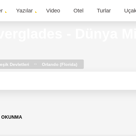
er
Yazılar
Video
Otel
Turlar
Uça
gation
erglades - Dünya Mir
eşik Devletleri
Orlando (Florida)
91 OKUNMA