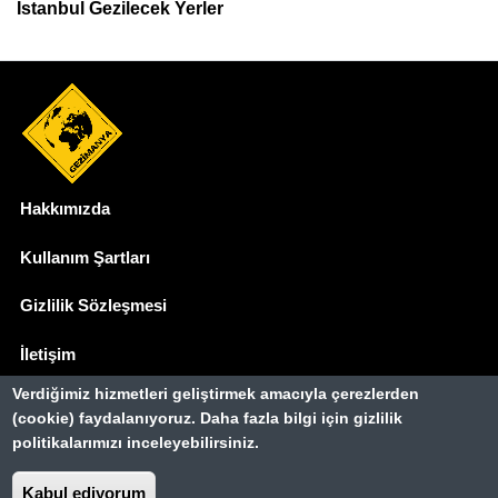
İstanbul Gezilecek Yerler
Hakkımızda
Dipnot
Kullanım Şartları
Gizlilik Sözleşmesi
İletişim
Verdiğimiz hizmetleri geliştirmek amacıyla çerezlerden
Basında Biz
(cookie) faydalanıyoruz. Daha fazla bilgi için gizlilik
politikalarımızı inceleyebilirsiniz.
Gezimanya Turizm, TÜRSAB'a kayıtlı bir
seyahat acentasıdır.
Belge no: A-8307
Kabul ediyorum