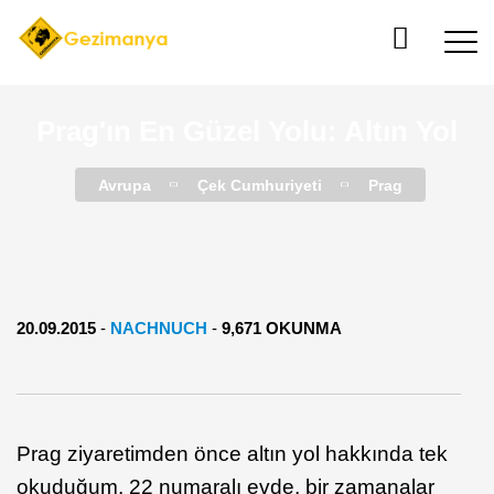
Prag'ın En Güzel Yolu: Altın Yol
Avrupa
Çek Cumhuriyeti
Prag
20.09.2015
-
NACHNUCH
-
9,671 OKUNMA
Prag ziyaretimden önce altın yol hakkında tek
okuduğum, 22 numaralı evde, bir zamanalar