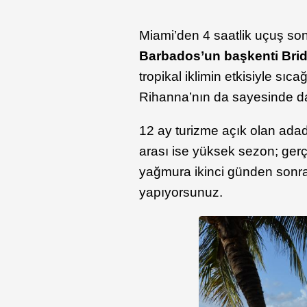
Miami’den 4 saatlik uçuş so
Barbados’un başkenti Bri
tropikal iklimin etkisiyle sı
Rihanna’nın da sayesinde d
12 ay turizme açık olan adada
arası ise yüksek sezon; ger
yağmura ikinci günden sonra
yapıyorsunuz.