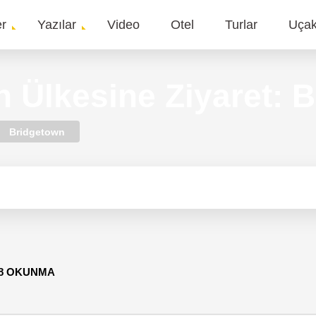
er
Yazılar
Video
Otel
Turlar
Uça
gation
n Ülkesine Ziyaret: 
Bridgetown
48 OKUNMA