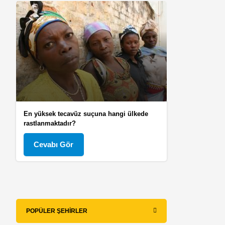
En yüksek tecavüz suçuna hangi ülkede
rastlanmaktadır?
Cevabı Gör
POPÜLER ŞEHIRLER