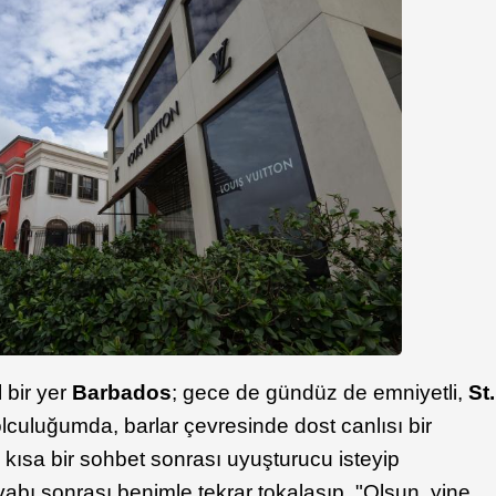
 bir yer
Barbados
; gece de gündüz de emniyetli,
St.
lculuğumda, barlar çevresinde dost canlısı bir
kısa bir sohbet sonrası uyuşturucu isteyip
vabı sonrası benimle tekrar tokalaşıp, "Olsun, yine