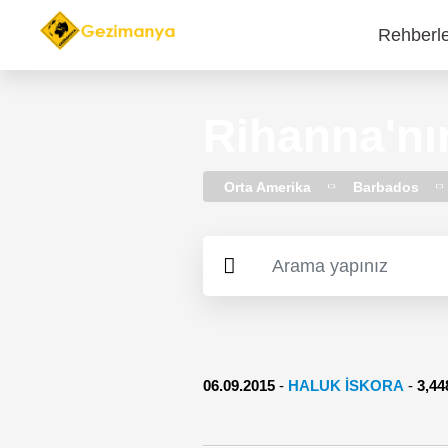
Rehberl
Main
navi
Rihanna'nı
Orta Amerika
Barbados
06.09.2015
-
HALUK İSKORA
-
3,4