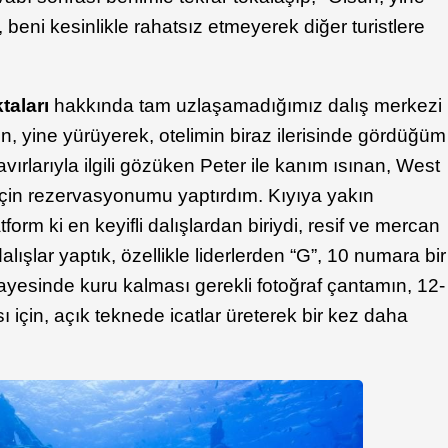
, beni kesinlikle rahatsız etmeyerek diğer turistlere
taları
hakkında tam uzlaşamadığımız dalış merkezi
n, yine yürüyerek, otelimin biraz ilerisinde gördüğüm
avırlarıyla ilgili gözüken Peter ile kanım ısınan, West
için rezervasyonumu yaptırdım. Kıyıya yakın
tform ki en keyifli dalışlardan biriydi, resif ve mercan
dalışlar yaptık, özellikle liderlerden “G”, 10 numara bir
Sayesinde kuru kalması gerekli fotoğraf çantamın, 12-
için, açık teknede icatlar üreterek bir kez daha