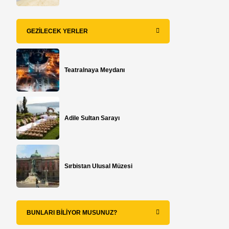
GEZILECEK YERLER
Teatralnaya Meydanı
Adile Sultan Sarayı
Sırbistan Ulusal Müzesi
BUNLARI BILIYOR MUSUNUZ?