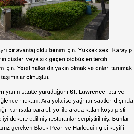
ayrı bir avantaj oldu benim için. Yüksek sesli Karayip
minibüsleri veya sık geçen otobüsleri tercih
 için. Yerel halka da yakın olmak ve onları tanımak
 taşımalar olmuştur.
en yarım saatte yürüdüğüm
St. Lawrence
, bar ve
eğlence mekanı. Ara yola ise yağmur saatleri dışında
ğı, kumsala paralel, yol ile arada kalan koşu pisti
iyi dekore edilmiş restoranlar serpiştirilmiş. Bunlar
z gereken Black Pearl ve Harlequin gibi keyifli