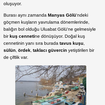
oluşuyor.
Burası aynı zamanda
Manyas Gölü
'ndeki
göçmen kuşların yavrulama dönemlerinde,
balığın bol olduğu Uluabat Gölü'ne gelmesiyle
bir
kuş cenneti
ne dönüşüyor. Doğal kuş
cennetinin yanı sıra burada
tavus kuşu
,
sülün
,
ördek
,
taklacı güvercin
yetiştirilen bir
de çiftlik var.