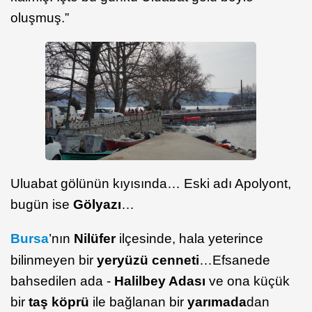
oluşmuş.”
Uluabat gölünün kıyısında… Eski adı Apolyont,
bugün ise
Gölyazı
…
Bursa
’nın
Nilüfer
ilçesinde, hala yeterince
bilinmeyen bir
yeryüzü cenneti
…Efsanede
bahsedilen ada -
Halilbey Adası
ve ona küçük
bir
taş köprü
ile bağlanan bir
yarımada
dan