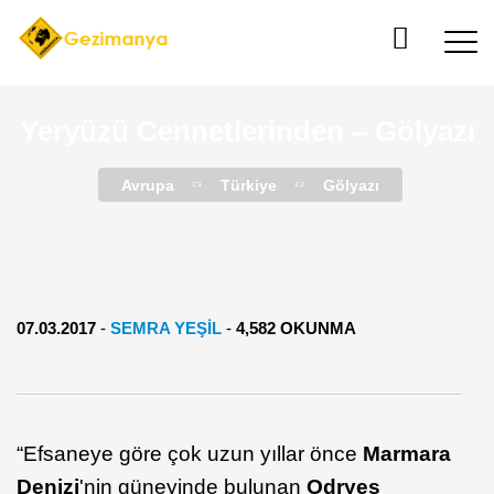
Yeryüzü Cennetlerinden – Gölyazı
Avrupa
Türkiye
Gölyazı
07.03.2017
-
SEMRA YEŞİL
-
4,582 OKUNMA
“Efsaneye göre çok uzun yıllar önce
Marmara
Denizi
'nin güneyinde bulunan
Odryes