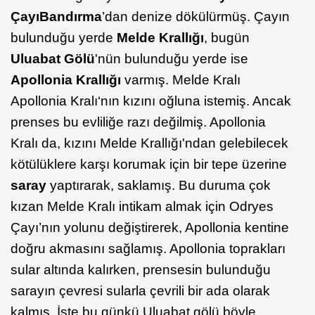
Çayı
Bandırma
’dan denize dökülürmüş. Çayın
bulunduğu yerde
Melde Krallığı
, bugün
Uluabat Gölü
'nün bulunduğu yerde ise
Apollonia Krallığı
varmış. Melde Kralı
Apollonia Kralı‘nın kızını oğluna istemiş. Ancak
prenses bu evliliğe razı değilmiş. Apollonia
Kralı da, kızını Melde Krallığı'ndan gelebilecek
kötülüklere karşı korumak için bir tepe üzerine
saray
yaptırarak, saklamış. Bu duruma çok
kızan Melde Kralı intikam almak için Odryes
Çayı’nın yolunu değiştirerek, Apollonia kentine
doğru akmasını sağlamış. Apollonia toprakları
sular altında kalırken, prensesin bulunduğu
sarayın çevresi sularla çevrili bir ada olarak
kalmış. İşte bu günkü Uluabat gölü böyle