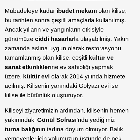
Mübadeleye kadar
ibadet mekanı
olan kilise,
bu tarihten sonra çeşitli amaçlarla kullanılmış.
Ancak yılların ve yangınların etkisiyle
günümüze
ciddi hasarlar
la ulaşabilmiş. Yakın
zamanda aslına uygun olarak restorasyonu
tamamlanmış olan kilise, çeşitli
kültür ve
sanat etkinlikleri
ne ev sahipliği yapmak
üzere,
kültür evi
olarak 2014 yılında hizmete
açılmış. Kilisenin yanındaki Gölyazı evi ise
kilise ile bütünlük oluşturuyor.
Kiliseyi ziyaretimizin ardından, kilisenin hemen
yakınındaki
Gönül Sofrası
'nda yediğimiz
turna balığı
nın tadına doyum olmuyor. Balık
yemeyenler için yolumuzun üstünde de pek