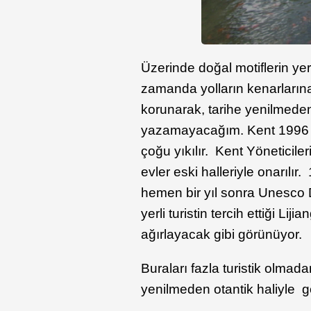
Üzerinde doğal motiflerin yer
zamanda yolların kenarların
korunarak, tarihe yenilmeden 
yazamayacağım. Kent 1996 da
çoğu yıkılır. Kent Yöneticil
evler eski halleriyle onarıl
hemen bir yıl sonra Unesco 
yerli turistin tercih ettiği Li
ağırlayacak gibi görünüyor.
Buraları fazla turistik olmad
yenilmeden otantik haliyle g