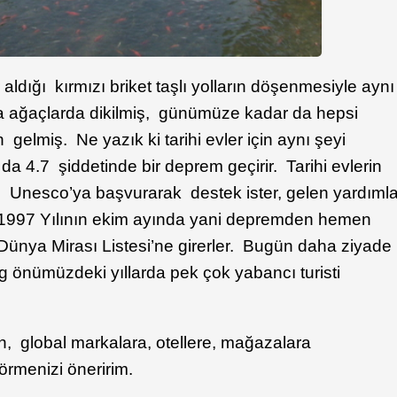
 aldığı kırmızı briket taşlı yolların döşenmesiyle aynı
a ağaçlarda dikilmiş, günümüze kadar da hepsi
gelmiş. Ne yazık ki tarihi evler için aynı şeyi
 4.7 şiddetinde bir deprem geçirir. Tarihi evlerin
eri Unesco’ya başvurarak destek ister, gelen yardıml
ır. 1997 Yılının ekim ayında yani depremden hemen
Dünya Mirası Listesi’ne girerler. Bugün daha ziyade
jiang önümüzdeki yıllarda pek çok yabancı turisti
an, global markalara, otellere, mağazalara
örmenizi öneririm.