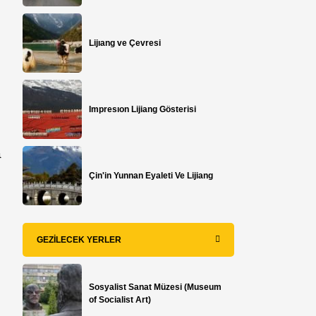
Lijıang ve Çevresi
Impresıon Lijiang Gösterisi
a
Çin'in Yunnan Eyaleti Ve Lijiang
GEZILECEK YERLER
Sosyalist Sanat Müzesi (Museum
of Socialist Art)