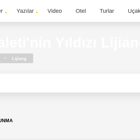
er
Yazılar
Video
Otel
Turlar
Uça
gation
eti'nin Yıldızı Lijia
Lijiang
KUNMA