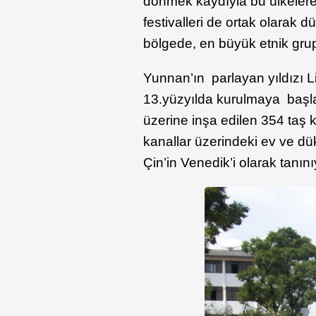
dönmek kaydıyla bu ülkelere 
festivalleri de ortak olarak 
bölgede, en büyük etnik gru
Yunnan’ın parlayan yıldızı L
13.yüzyılda kurulmaya başl
üzerine inşa edilen 354 taş 
kanallar üzerindeki ev ve dü
Çin’in Venedik’i olarak tanını