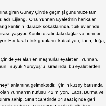
arına giren Güney Çin’de geçmişi günümüze tam
r, adı Lijiang. Ona Yunnan Eyaleti’nin harikalar
Lijiang kentinin daracık sokaklarında, tipik evlerinde
rası yaşıyor. Kentin etrafındaki dağlar ve nehirler
. Her taraf etnik grupların kutsal yeri, tarih, doğa,
a
 Çin’de yer alan en meşhurlar eyaletler Yunnan,
n ‘’Büyük Yürüyüş’’ü sırasında bu eyaletlerden
üney"
anlamına gelmektedir. Çin’in kuzey batısında
olan Yunnan’ın nüfusu 42 milyon. Laos, Burma ve
ınıra sahip. Sınır ticaretinde 24 saat içinde geri