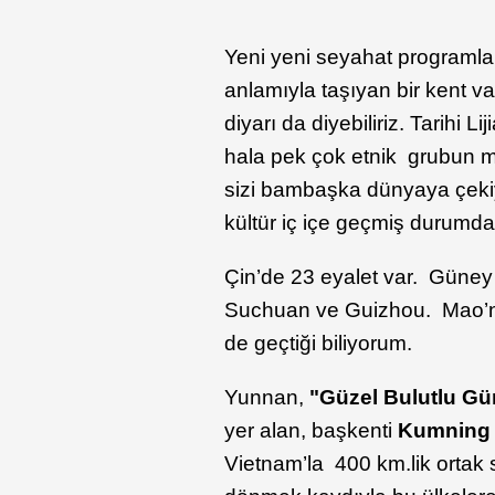
Yeni yeni seyahat programl
anlamıyla taşıyan bir kent va
diyarı da diyebiliriz. Tarihi 
hala pek çok etnik grubun mi
sizi bambaşka dünyaya çekiyor
kültür iç içe geçmiş durumd
Çin’de 23 eyalet var. Güney
Suchuan ve Guizhou. Mao’nu
de geçtiği biliyorum.
Yunnan,
"Güzel Bulutlu G
yer alan, başkenti
Kumning
Vietnam’la 400 km.lik ortak s