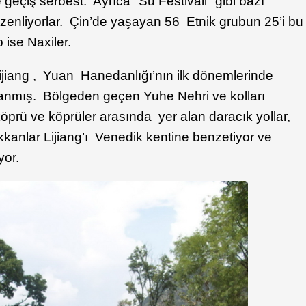
geçiş serbest. Ayrıca "Su Festivali" gibi bazı
düzenliyorlar. Çin’de yaşayan 56 Etnik grubun 25’i bu
p ise Naxiler.
ijiang , Yuan Hanedanlığı’nın ilk dönemlerinde
anmış. Bölgeden geçen Yuhe Nehri ve kolları
köprü ve köprüler arasında yer alan daracık yollar,
kkanlar Lijiang’ı Venedik kentine benzetiyor ve
yor.