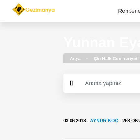
Rehberl
Main
navi
Yunnan Eyal
Asya
Çin Halk Cumhuriyeti
03.06.2013
-
AYNUR KOÇ
-
263 O