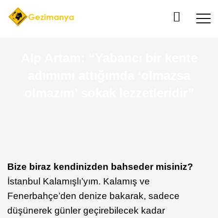
Alp Artam: “Yabancı bir kente
adımımı attığımda ‘olmazsa
olmazım’ sokak lezzetleridir”
Bize biraz kendinizden bahseder misiniz?
İstanbul Kalamışlı’yım. Kalamış ve
Fenerbahçe’den denize bakarak, sadece
düşünerek günler geçirebilecek kadar