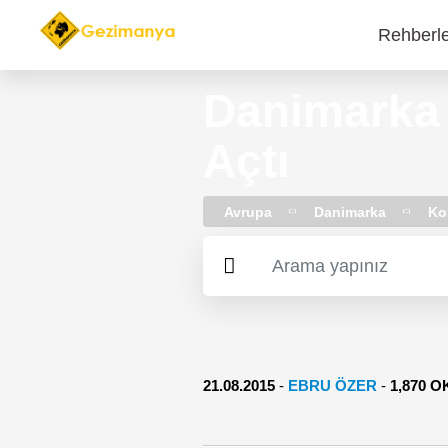
Rehberl
Main
navi
Danimarka L
Açtı
Avrupa
Danimarka
Ko
21.08.2015
-
EBRU ÖZER
-
1,870 