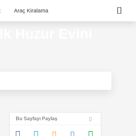
k
Araç Kiralama
İlk Huzur Evini
Bu Sayfayı Paylaş