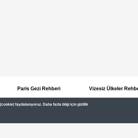
Paris Gezi Rehberi
Vizesiz Ülkeler Rehb
ookie) faydalanıyoruz. Daha fazla bilgi için gizlilik
Hakkımızda
Kullanım Şartları
Gizlilik Sözleşmesi
Dipnot
Gezimanya Turizm, TÜRSAB'a kayıtlı bir 
Belge no: A-8307