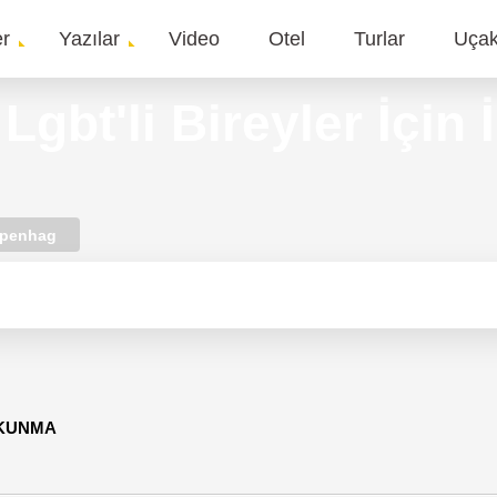
er
Yazılar
Video
Otel
Turlar
Uça
gation
gbt'li Bireyler İçin 
penhag
OKUNMA