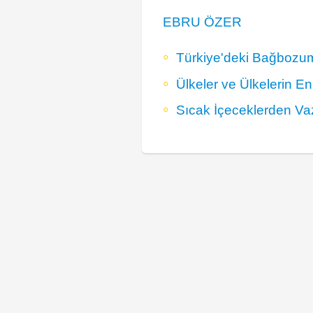
EBRU ÖZER
Türkiye'deki Bağbozumu
Ülkeler ve Ülkelerin En 
Sıcak İçeceklerden Va