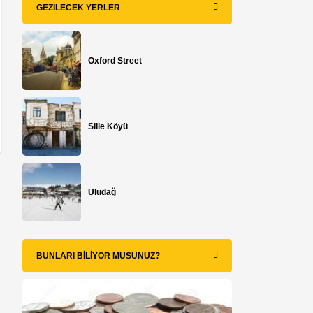
GEZILECEK YERLER
Oxford Street
Sille Köyü
Uludağ
BUNLARI BILIYOR MUSUNUZ?