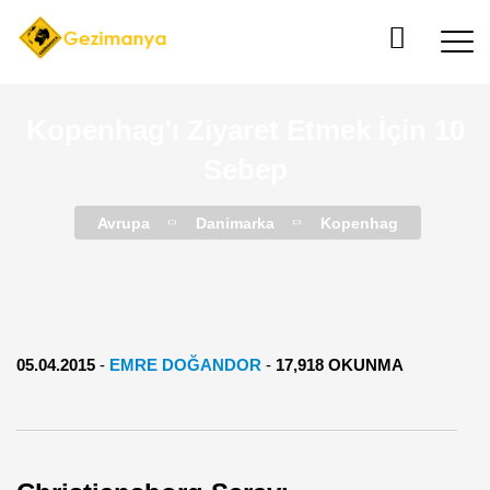
Kopenhag'ı Ziyaret Etmek İçin 10
Sebep
Avrupa
Danimarka
Kopenhag
05.04.2015
-
EMRE DOĞANDOR
-
17,918 OKUNMA