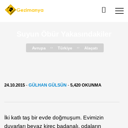
Suyun Öbür Yakasındakiler
Avrupa
Türkiye
Alaçatı
24.10.2015
-
GÜLHAN GÜLSÜN
-
5,420 OKUNMA
İki katlı taş bir evde doğmuşum. Evimizin
duvarları beyaz kireç badanalı, odaların