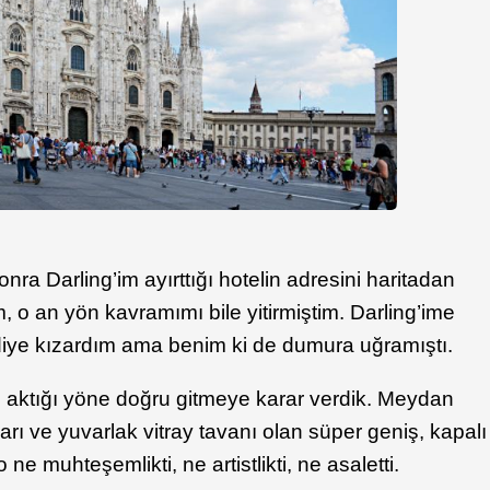
sonra Darling’im ayırttığı hotelin adresini haritadan
, o an yön kavramımı bile yitirmiştim. Darling’ime
 diye kızardım ama benim ki de dumura uğramıştı.
ru aktığı yöne doğru gitmeye karar verdik. Meydan
ları ve yuvarlak vitray tavanı olan süper geniş, kapalı
 ne muhteşemlikti, ne artistlikti, ne asaletti.