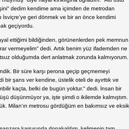
 dişini" dedim kendime ama içimden de metrodan
ıp İsviçre’ye geri dönmek ve bir an önce kendimi
mak geçiyordu.
ı hayal ettiğimi bildiğinden, görünenlerden pek memnun
arar vermeyelim" dedi. Artık benim yüz ifademden ne
tsuz olduğumda dert anlatmak zorunda kalmıyorum
indik. Bir süre karşı perona geçip geçmemeyi
bir şans ver kendine, üstelik oteli de ayırttık ve
mbilir kaçta, belki de bugün yoktur." dedi. İnsan bir
üşü düşünmüyor ya, işte şimdi o ikilemde kalmıştım.
dük. Milan'ın metrosu gördüğüm en bakımsız ve eksi
manzara karşısında donakaldım, kelimenin tam