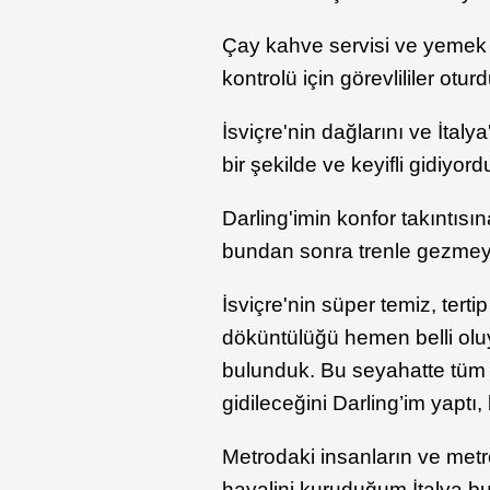
Çay kahve servisi ve yemek s
kontrolü için görevlililer otu
İsviçre'nin dağlarını ve İtaly
bir şekilde ve keyifli gidiyor
Darling'imin konfor takıntıs
bundan sonra trenle gezmeye
İsviçre'nin süper temiz, ter
döküntülüğü hemen belli olu
bulunduk. Bu seyahatte tüm 
gidileceğini Darling’im yaptı
Metrodaki insanların ve me
hayalini kuruduğum İtalya bu