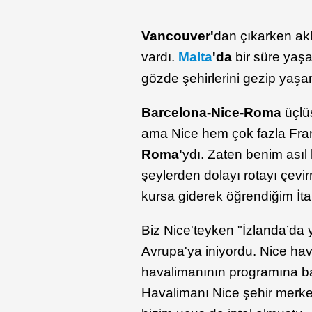
Vancouver'
dan çıkarken a
vardı.
Malta
'da
bir süre yaş
gözde şehirlerini gezip yaşa
Barcelona-Nice-Roma
üçlü
ama Nice hem çok fazla Fran
Roma'
ydı. Zaten benim ası
şeylerden dolayı rotayı çevir
kursa giderek öğrendiğim İt
Biz Nice'teyken "İzlanda’da 
Avrupa'ya iniyordu. Nice hav
havalimanının programına bak
Havalimanı Nice şehir merk