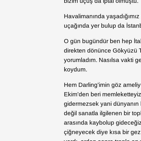
bizim uçuş da iptal olmuştu.
Havalimanında yaşadığımız sı
uçağında yer bulup da İstanb
O gün bugündür ben hep İtaly
direkten dönünce Gökyüzü 
yorumladım. Nasılsa vakti gel
koydum.
Hem Darling'imin göz ameliy
Ekim'den beri memleketteyiz.
gidermezsek yani dünyanın b
değil sanatla ilgilenen bir 
arasında kaybolup gideceğiz,
çiğneyecek diye kısa bir gez