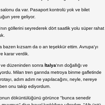
alonu da var. Pasaport kontrolü yok ve bilet
rduğun yere geliyor.
a'nın göllerini seyrederek dört saatlik yolu süper rahat
duk.
ına bazen kızsam da o an teşekkür ettim. Avrupa'yı
 karar verdik.
tip ve düzeninden sonra
İtalya
'nın doğallığı ve
yordu. Milan tren garında metroya binme gafletinde
rotayı, adım adım ne yapılacağını, neyle, nereye
, ben onu takip ediyordum.
tronun döküntülüğünü görünce "bunca senedir
 muymuş" diye hayal kırıklığına uğradım. "Altı üstü