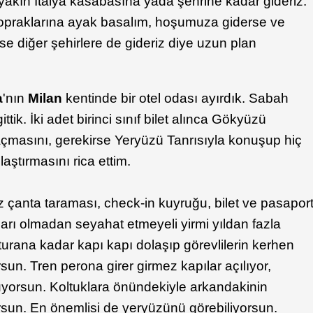
 yakın İtalya kasabasına yada şehrine kadar gideriz.
 topraklarına ayak basalım, hoşumuza giderse ve
rse diğer şehirlere de gideriz diye uzun plan
a
'nın
Milan
kentinde bir otel odası ayırdık. Sabah
tik. İki adet birinci sınıf bilet alınca Gökyüzü
masını, gerekirse Yeryüzü Tanrısıyla konuşup hiç
aştırmasını rica ettim.
iz çanta taraması, check-in kuyruğu, bilet ve pasapor
ları olmadan seyahat etmeyeli yirmi yıldan fazla
turana kadar kapı kapı dolaşıp görevlilerin kerhen
sun. Tren perona girer girmez kapılar açılıyor,
ruyorsun. Koltuklara önündekiyle arkandakinin
sun. En önemlisi de yeryüzünü görebiliyorsun.