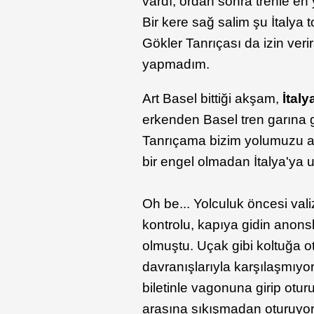
vardı, ordan sonra trenle en
Bir kere sağ salim şu İtalya
Gökler Tanrıçası da izin veri
yapmadım.
Art Basel bittiği akşam,
İtaly
erkenden Basel tren garına git
Tanrıçama bizim yolumuzu aç
bir engel olmadan İtalya'ya ul
Oh be... Yolculuk öncesi val
kontrolu, kapıya gidin anons
olmuştu. Uçak gibi koltuğa o
davranışlarıyla karşılaşmıyor
biletinle vagonuna girip otu
arasına sıkışmadan oturuyor