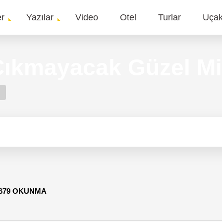
er
Yazılar
Video
Otel
Turlar
Uça
gation
ıkmayacak Güzel Mi
,679 OKUNMA