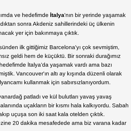
klımda ve hedefimde
İtalya
'nın bir yerinde yaşamak
adıktan sonra Akdeniz sahillerindeki üç ülkenin
nacak yer için bakınmaya çıktık.
sünden ilk gittiğimiz Barcelona'yı çok sevmiştim,
sız geldi hem de küçüktü. Bir sonraki durağımız
l hedefimde İtalya’da yaşamak vardı ama bazı
miştik. Vancouver'ın altı ay kışında düzenli olarak
alyancamı kullanmak için sabırsızlanıyordum.
yanardağ patladı ve kül bulutları yavaş yavaş
alanında uçakların bir kısmı hala kalkıyordu. Sabah
ıp uçuşa son iki saat kala otelden çıktık.
ezine 20 dakika mesafedede ama biz varana kadar