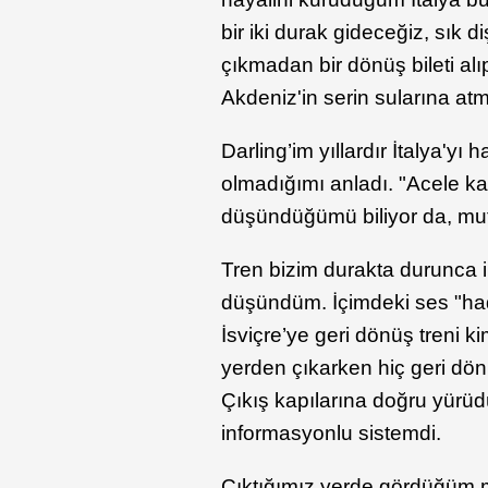
bir iki durak gideceğiz, sık
çıkmadan bir dönüş bileti al
Akdeniz'in serin sularına at
Darling’im yıllardır İtalya'y
olmadığımı anladı. "Acele k
düşündüğümü biliyor da, mu
Tren bizim durakta durunca 
düşündüm. İçimdeki ses "hadi 
İsviçre’ye geri dönüş treni ki
yerden çıkarken hiç geri dön
Çıkış kapılarına doğru yürü
informasyonlu sistemdi.
Çıktığımız yerde gördüğüm 