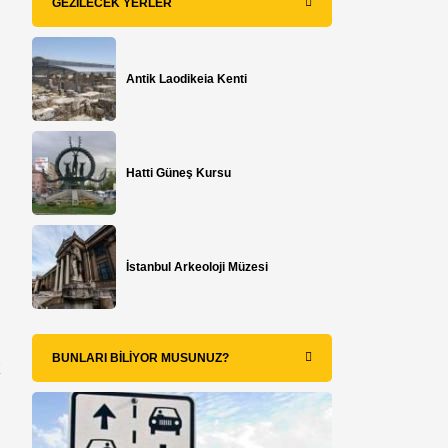
GEZILECEK YERLER
Antik Laodikeia Kenti
Hatti Güneş Kursu
.
İstanbul Arkeoloji Müzesi
BUNLARI BILIYOR MUSUNUZ?
k