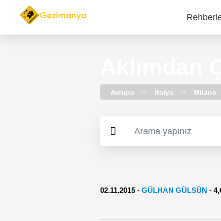
Rehberl
Main
navi
Aklımdan Ç
Avrupa
İtalya
Milano
02.11.2015
-
GÜLHAN GÜLSÜN
-
4