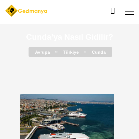
Cunda’ya Nasıl Gidilir?
Avrupa
Türkiye
Cunda