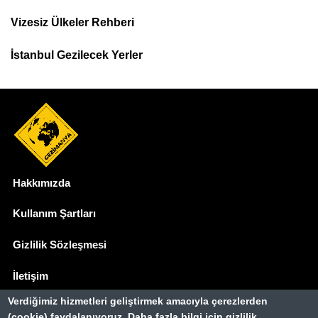
Menu
Vizesiz Ülkeler Rehberi
İstanbul Gezilecek Yerler
Hakkımızda
Dipnot
Kullanım Şartları
Gizlilik Sözleşmesi
İletişim
Verdiğimiz hizmetleri geliştirmek amacıyla çerezlerden
Basında Biz
(cookie) faydalanıyoruz. Daha fazla bilgi için gizlilik