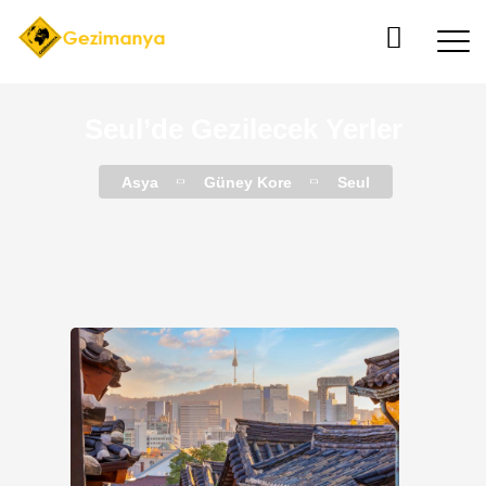
Seul’de Gezilecek Yerler
Asya
Güney Kore
Seul