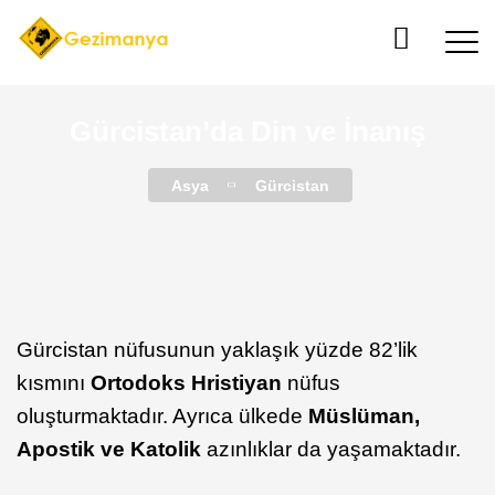
Gürcistan’da Din ve İnanış
Asya
Gürcistan
Gürcistan nüfusunun yaklaşık yüzde 82’lik
kısmını
Ortodoks Hristiyan
nüfus
oluşturmaktadır. Ayrıca ülkede
Müslüman,
Apostik ve Katolik
azınlıklar da yaşamaktadır.