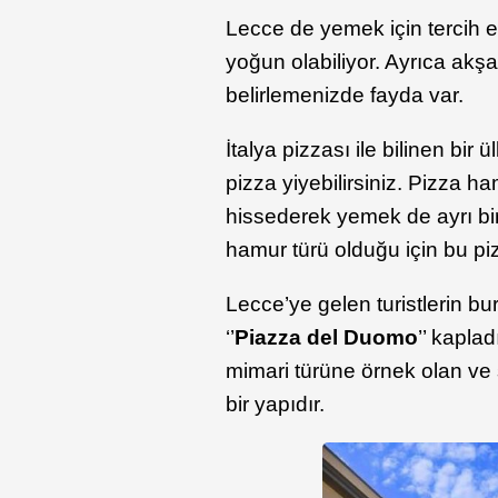
Lecce de yemek için tercih e
yoğun olabiliyor. Ayrıca akş
belirlemenizde fayda var.
İtalya pizzası ile bilinen bi
pizza yiyebilirsiniz. Pizza h
hissederek yemek de ayrı bi
hamur türü olduğu için bu pi
Lecce’ye gelen turistlerin bu
‘’
Piazza del Duomo
’’ kapla
mimari türüne örnek olan ve si
bir yapıdır.