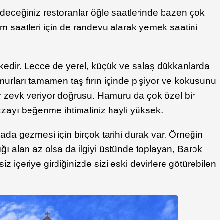
deceğiniz restoranlar öğle saatlerinde bazen çok
am saatleri için de randevu alarak yemek saatini
r ülkedir. Lecce de yerel, küçük ve salaş dükkanlarda
amurları tamamen taş fırın içinde pişiyor ve kokusunu
r zevk veriyor doğrusu. Hamuru da çok özel bir
zzayı beğenme ihtimaliniz hayli yüksek.
rada gezmesi için birçok tarihi durak var. Örneğin
dığı alan az olsa da ilgiyi üstünde toplayan, Barok
z içeriye girdiğinizde sizi eski devirlere götürebilen