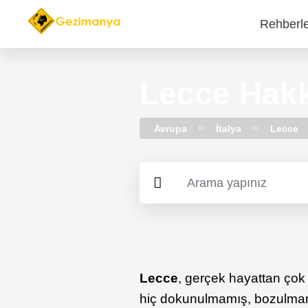
Rehberl
Main
navi
Lecce Hakk
Avrupa
İtalya
Lecce
Lecce
, gerçek hayattan çok b
hiç dokunulmamış, bozulmamı