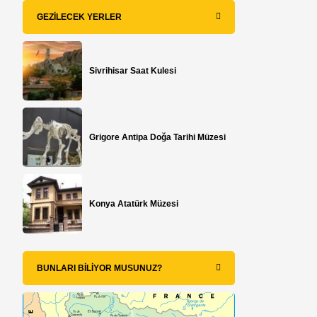
GEZILECEK YERLER
Sivrihisar Saat Kulesi
Grigore Antipa Doğa Tarihi Müzesi
Konya Atatürk Müzesi
BUNLARI BILIYOR MUSUNUZ?