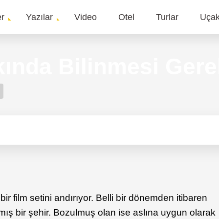
er
Yazılar
Video
Otel
Turlar
Uça
gation
ında Bilinmesi Gere
ir film setini andırıyor. Belli bir dönemden itibaren
ş bir şehir. Bozulmuş olan ise aslına uygun olarak