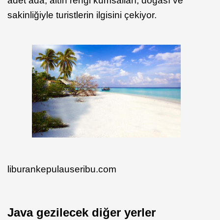
adet ada, altın rengi kumsalları, doğası ve
sakinliğiyle turistlerin ilgisini çekiyor.
liburankepulauseribu.com
Java gezilecek diğer yerler