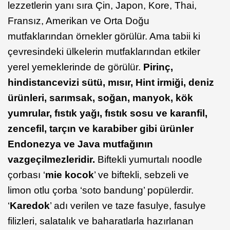
lezzetlerin yanı sıra Çin, Japon, Kore, Thai,
Fransız, Amerikan ve Orta Doğu
mutfaklarından örnekler görülür. Ama tabii ki
çevresindeki ülkelerin mutfaklarından etkiler
yerel yemeklerinde de görülür.
Pirinç,
hindistancevizi sütü, mısır, Hint irmiği, deniz
ürünleri, sarımsak, soğan, manyok, kök
yumrular, fıstık yağı, fıstık sosu ve karanfil,
zencefil, tarçın ve karabiber gibi ürünler
Endonezya ve Java mutfağının
vazgeçilmezleridir.
Biftekli yumurtalı noodle
çorbası ‘
mie kocok
’ ve biftekli, sebzeli ve
limon otlu çorba ‘soto bandung’ popülerdir.
‘
Karedok
’ adı verilen ve taze fasulye, fasulye
filizleri, salatalık ve baharatlarla hazırlanan