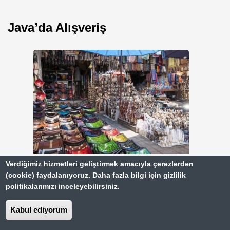
Java’da Alışveriş
Verdiğimiz hizmetleri geliştirmek amacıyla çerezlerden
(cookie) faydalanıyoruz. Daha fazla bilgi için gizlilik
asiawebdirect.com
politikalarımızı inceleyebilirsiniz.
Kabul ediyorum
Sadece yöresel ürünlerle değil, uygun fiyatlı