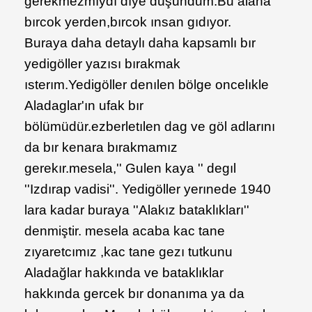
gerekmezmıydı dıye düşündum.Bu alana
bırcok yerden,bırcok ınsan gıdıyor.
Buraya daha detaylı daha kapsamlı bır
yedigöller yazısı bırakmak
ısterım.Yedigöller denılen bölge oncelıkle
Aladaglar'ın ufak bır
bölümüdür.ezberletılen dag ve göl adlarını
da bır kenara bırakmamız
gerekır.mesela,'' Gulen kaya '' degıl
''Izdırap vadisi''. Yedigöller yerınede 1940
lara kadar buraya ''Alakız bataklıkları''
denmiştir. mesela acaba kac tane
zıyaretcımız ,kac tane gezı tutkunu
Aladağlar hakkında ve bataklıklar
hakkında gercek bır donanıma ya da