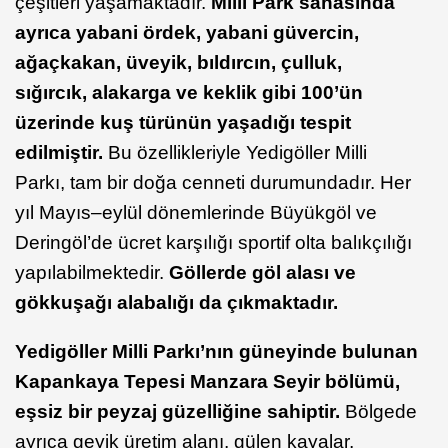
çeşitleri yaşamaktadır.
Milli Park sahasında
ayrıca yabani ördek, yabani güvercin,
ağaçkakan, üveyik, bıldırcın, çulluk,
sığırcık, alakarga ve keklik gibi 100’ün
üzerinde kuş türünün yaşadığı tespit
edilmiştir.
Bu özellikleriyle Yedigöller Milli
Parkı, tam bir doğa cenneti durumundadır. Her
yıl Mayıs–eylül dönemlerinde Büyükgöl ve
Deringöl’de ücret karşılığı sportif olta balıkçılığı
yapılabilmektedir.
Göllerde göl alası ve
gökkuşağı alabalığı da çıkmaktadır.
Yedigöller Milli Parkı’nın güneyinde bulunan
Kapankaya Tepesi Manzara Seyir bölümü,
eşsiz bir peyzaj güzelliğine sahiptir.
Bölgede
ayrıca geyik üretim alanı, gülen kayalar,