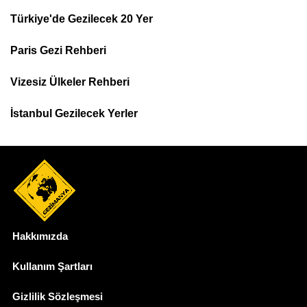
m
Türkiye'de Gezilecek 20 Yer
Footer
u
Paris Gezi Rehberi
Top
e
l
Menu
Vizesiz Ülkeler Rehberi
t
İstanbul Gezilecek Yerler
ü
r
k
Hakkımızda
Dipnot
Kullanım Şartları
Gizlilik Sözleşmesi