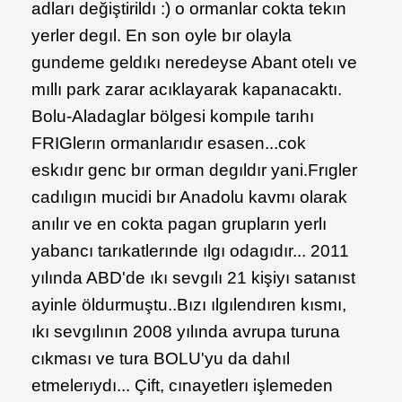
adları değiştirildı :) o ormanlar cokta tekın
yerler degıl. En son oyle bır olayla
gundeme geldıkı neredeyse Abant otelı ve
mıllı park zarar acıklayarak kapanacaktı.
Bolu-Aladaglar bölgesi kompıle tarıhı
FRIGlerın ormanlarıdır esasen...cok
eskıdır genc bır orman degıldır yani.Frıgler
cadılıgın mucidi bır Anadolu kavmı olarak
anılır ve en cokta pagan grupların yerlı
yabancı tarıkatlerınde ılgı odagıdır... 2011
yılında ABD'de ıkı sevgılı 21 kişiyı satanıst
ayinle öldurmuştu..Bızı ılgılendıren kısmı,
ıkı sevgılının 2008 yılında avrupa turuna
cıkması ve tura BOLU'yu da dahıl
etmelerıydı... Çift, cınayetlerı işlemeden