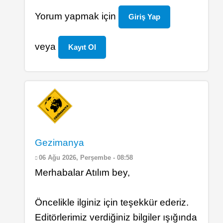
K
Yorum yapmak için
Giriş Yap
o
n
veya
Kayıt Ol
u
s
u
z
)
by
a
In
Gezimanya
t
reply
06 Ağu 2026, Perşembe - 08:58
ı
to
Merhabalar Atılım bey,
l
(
ı
K
Öncelikle ilginiz için teşekkür ederiz.
m
o
Editörlerimiz verdiğiniz bilgiler ışığında