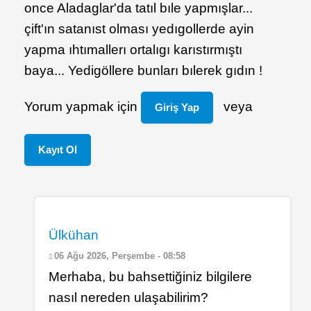
once Aladaglar'da tatıl bıle yapmışlar...
çift'ın satanıst olması yedıgollerde ayin
yapma ıhtımallerı ortalıgı karıstırmıştı
baya... Yedigöllere bunları bılerek gıdın !
Yorum yapmak için
veya
Giriş Yap
Kayıt Ol
In
Ülkühan
reply
06 Ağu 2026, Perşembe - 08:58
to
Merhaba, bu bahsettiğiniz bilgilere
(
nasıl nereden ulaşabilirim?