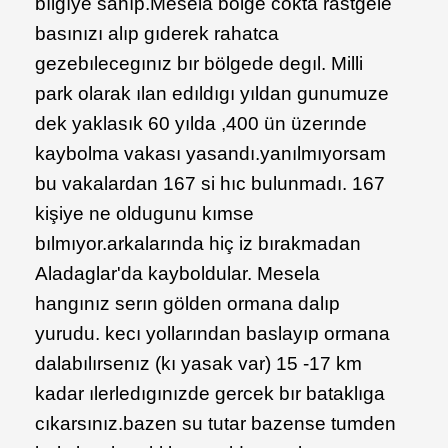
bılgıye sahıp.Mesela bölge cokta rastgele
basınızı alıp gıderek rahatca
gezebılecegınız bır bölgede degıl. Milli
park olarak ılan edıldıgı yıldan gunumuze
dek yaklasık 60 yılda ,400 ün üzerınde
kaybolma vakası yasandı.yanılmıyorsam
bu vakalardan 167 si hıc bulunmadı. 167
kişiye ne oldugunu kımse
bılmıyor.arkalarında hiç iz bırakmadan
Aladaglar'da kayboldular. Mesela
hangınız serın gölden ormana dalıp
yurudu. kecı yollarından baslayıp ormana
dalabılırsenız (kı yasak var) 15 -17 km
kadar ılerledıgınızde gercek bır bataklıga
cıkarsınız.bazen su tutar bazense tumden