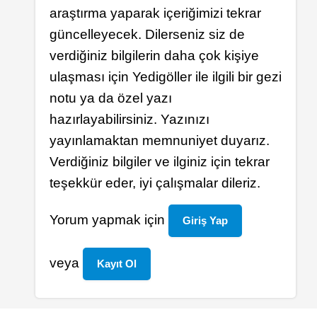
s
n
araştırma yaparak içeriğimizi tekrar
a
u
güncelleyecek. Dilerseniz siz de
m
s
verdiğiniz bilgilerin daha çok kişiye
u
u
ulaşması için Yedigöller ile ilgili bir gezi
e
z
notu ya da özel yazı
l
)
hazırlayabilirsiniz. Yazınızı
t
by
yayınlamaktan memnuniyet duyarız.
ü
a
Verdiğiniz bilgiler ve ilginiz için tekrar
r
t
teşekkür eder, iyi çalışmalar dileriz.
k
ı
Yorum yapmak için
Giriş Yap
l
ı
veya
Kayıt Ol
m
s
a