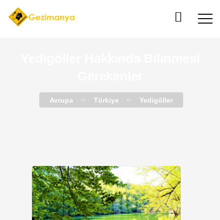
Yedigöller Hakkında Bilinmesi
Gerekenler
Avrupa
Türkiye
Yedigöller