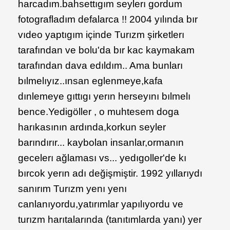
harcadım.bahsettıgım seylerı gordum
fotografladım defalarca !! 2004 yılında bır
vıdeo yaptıgım içinde Turızm şirketlerı
tarafından ve bolu'da bır kac kaymakam
tarafından dava edıldım.. Ama bunları
bılmelıyız..ınsan eglenmeye,kafa
dınlemeye gıttıgı yerın herseyını bılmelı
bence.Yedigöller , o muhtesem doga
harıkasının ardında,korkun seyler
barındırır... kaybolan insanlar,ormanın
gecelerı ağlaması vs... yedıgoller'de kı
bırcok yerın adı değişmiştir. 1992 yıllarıydı
sanırım Turızm yenı yenı
canlanıyordu,yatırımlar yapılıyordu ve
turızm harıtalarında (tanıtımlarda yanı) yer