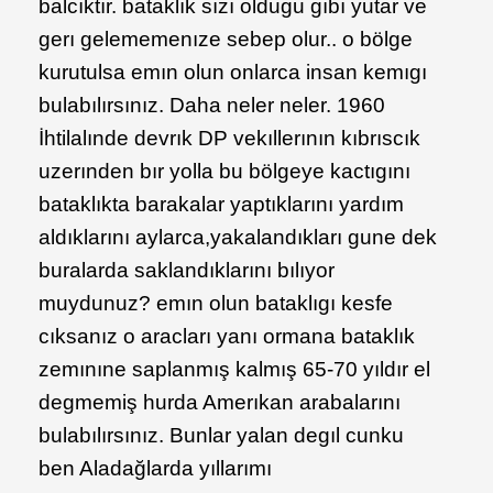
balcıktır. bataklık sızı oldugu gıbı yutar ve
gerı gelememenıze sebep olur.. o bölge
kurutulsa emın olun onlarca insan kemıgı
bulabılırsınız. Daha neler neler. 1960
İhtilalınde devrık DP vekıllerının kıbrıscık
uzerınden bır yolla bu bölgeye kactıgını
bataklıkta barakalar yaptıklarını yardım
aldıklarını aylarca,yakalandıkları gune dek
buralarda saklandıklarını bılıyor
muydunuz? emın olun bataklıgı kesfe
cıksanız o aracları yanı ormana bataklık
zemınıne saplanmış kalmış 65-70 yıldır el
degmemiş hurda Amerıkan arabalarını
bulabılırsınız. Bunlar yalan degıl cunku
ben Aladağlarda yıllarımı