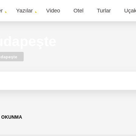
er
Yazılar
Video
Otel
Turlar
Uça
gation
udapeşte
dapeşte
3 OKUNMA