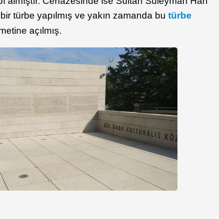
kabı almıştır. Cenazesinde ise Sultan Süleyman Han
n bir türbe yapılmış ve yakın zamanda bu
türbe
zmetine açılmış.
ı