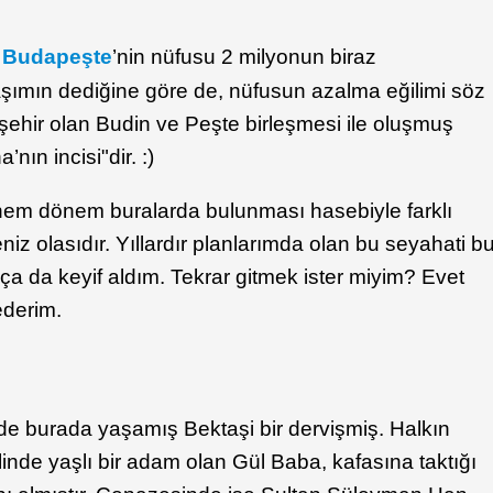
n
Budapeşte
’nin nüfusu 2 milyonun biraz
şımın dediğine göre de, nüfusun azalma eğilimi söz
ehir olan Budin ve Peşte birleşmesi ile oluşmuş
nın incisi"dir. :)
önem dönem buralarda bulunması hasebiyle farklı
eniz olasıdır. Yıllardır planlarımda olan bu seyahati b
kça da keyif aldım. Tekrar gitmek ister miyim? Evet
ederim.
 burada yaşamış Bektaşi bir dervişmiş. Halkın
inde yaşlı bir adam olan Gül Baba, kafasına taktığı