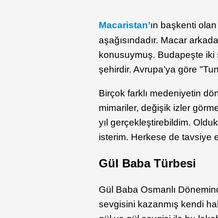
Macaristan’
ın başkenti ola
aşağısındadır. Macar arkada
konusuymuş. Budapeşte iki ş
şehirdir. Avrupa’ya göre "Tuna’
Birçok farklı medeniyetin d
mimariler, değişik izler görm
yıl gerçekleştirebildim. Oldu
isterim. Herkese de tavsiye 
Gül Baba Türbesi
Gül Baba Osmanlı Döneminde
sevgisini kazanmış kendi hal