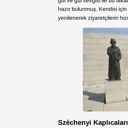
gül ve gül sevgisi ile bu la
hazır bulunmuş. Kendisi içi
yenilenerek ziyaretçilerin hi
Széchenyi Kaplıcalar