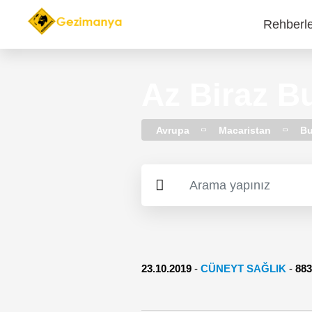
Rehberl
Main
navi
Az Biraz B
Avrupa
Macaristan
Bu
23.10.2019
-
CÜNEYT SAĞLIK
-
88