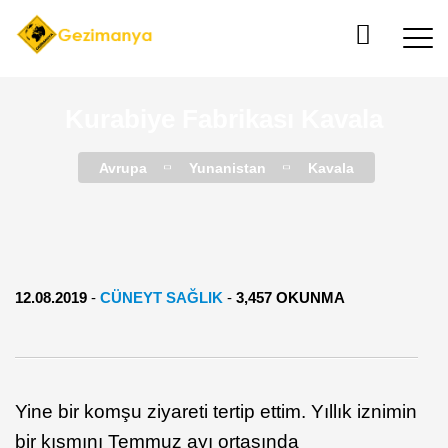
Kurabiye Fabrikası Kavala
Avrupa
Yunanistan
Kavala
12.08.2019
-
CÜNEYT SAĞLIK
-
3,457 OKUNMA
Yine bir komşu ziyareti tertip ettim. Yıllık iznimin
bir kısmını Temmuz ayı ortasında