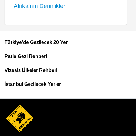
Afrika’nın Derinlikleri
Türkiye'de Gezilecek 20 Yer
Footer
Paris Gezi Rehberi
Top
Menu
Vizesiz Ülkeler Rehberi
İstanbul Gezilecek Yerler