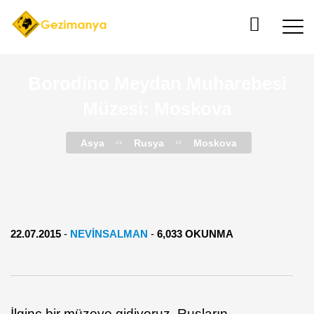
Borodino Meydan Muharebesi
Müzesi: Moskova
Asya
Rusya
Moskova
22.07.2015
-
NEVINSALMAN
-
6,033 OKUNMA
İlginç bir müzeye gidiyoruz, Rusların