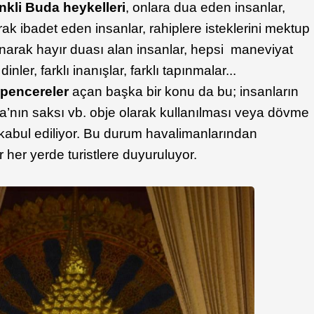
enkli Buda heykelleri
, onlara dua eden insanlar,
k ibadet eden insanlar, rahiplere isteklerini mektup
sunarak hayır duası alan insanlar, hepsi maneviyat
nler, farklı inanışlar, farklı tapınmalar...
ı pencereler
açan başka bir konu da bu; insanların
a’nın saksı vb. obje olarak kullanılması veya dövme
 kabul ediliyor. Bu durum havalimanlarından
 her yerde turistlere duyuruluyor.