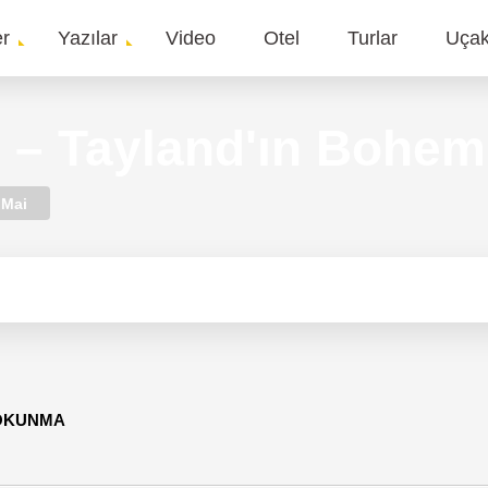
er
Yazılar
Video
Otel
Turlar
Uça
gation
 – Tayland'ın Bohem
 Mai
 OKUNMA