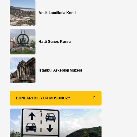
Antik Laodikeia Kenti
Hatti Güneş Kursu
İstanbul Arkeoloji Müzesi
BUNLARI BILIYOR MUSUNUZ?