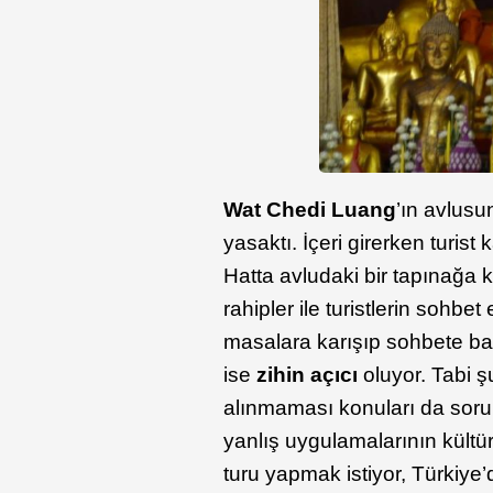
Wat Chedi Luang
’ın avlusu
yasaktı. İçeri girerken turist
Hatta avludaki bir tapınağa k
rahipler ile turistlerin sohbe
masalara karışıp sohbete başl
ise
zihin açıcı
oluyor. Tabi ş
alınmaması konuları da soru 
yanlış uygulamalarının kült
turu yapmak istiyor, Türkiye’