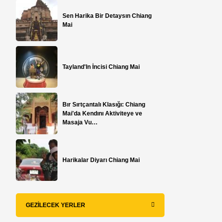
Sen Harika Bir Detaysın Chiang
Mai
​Tayland'In İncisi Chiang Mai
Bır Sırtçantalı Klasığı: Chiang
Mai'da Kendını Aktiviteye ve
Masaja Vu…
Harikalar Diyarı Chiang Mai
GEZILECEK YERLER