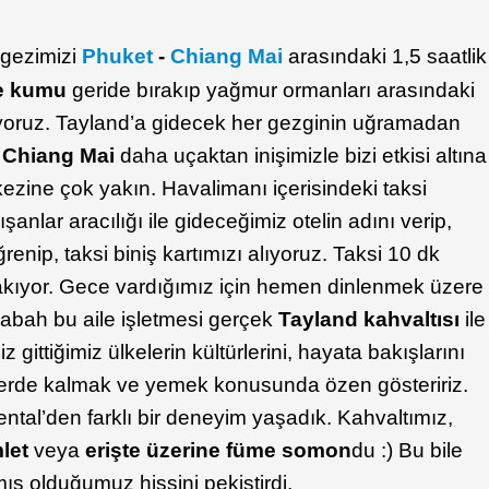
gezimizi
Phuket
-
Chiang Mai
arasındaki 1,5 saatlik
e kumu
geride bırakıp yağmur ormanları arasındaki
ıyoruz. Tayland’a gidecek her gezginin uğramadan
m
Chiang Mai
daha uçaktan inişimizle bizi etkisi altına
kezine çok yakın. Havalimanı içerisindeki taksi
ışanlar aracılığı ile gideceğimiz otelin adını verip,
nip, taksi biniş kartımızı alıyoruz. Taksi 10 dk
ırakıyor. Gece vardığımız için hemen dinlenmek üzere
sabah bu aile işletmesi gerçek
Tayland kahvaltısı
ile
 gittiğimiz ülkelerin kültürlerini, hayata bakışlarını
lerde kalmak ve yemek konusunda özen gösteririz.
ntal’den farklı bir deneyim yaşadık. Kahvaltımız,
let
veya
erişte üzerine füme somon
du :) Bu bile
ış olduğumuz hissini pekiştirdi.