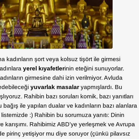
na kadınların şort veya kolsuz tişört ile girmesi
 kadınlara
yerel kıyafetler
inin eteğini sunuyorlar.
adınların girmesine dahi izin verilmiyor. Avluda
t edebileceği
yuvarlak masalar
yapmışlardı. Bu
ıyoruz. Rahibin bazı soruları komik, bazı yanıtları
u bağış ile yapılan dualar ve kadınların bazı alanlara
listemizde :) Rahibin bu sorumuza yanıtı: Dinin
üre karışımı. Rahibimiz ABD’ye yerleşmek ve Avrupa
de pirinç yetişiyor mu diye soruyor (çünkü pilavsız