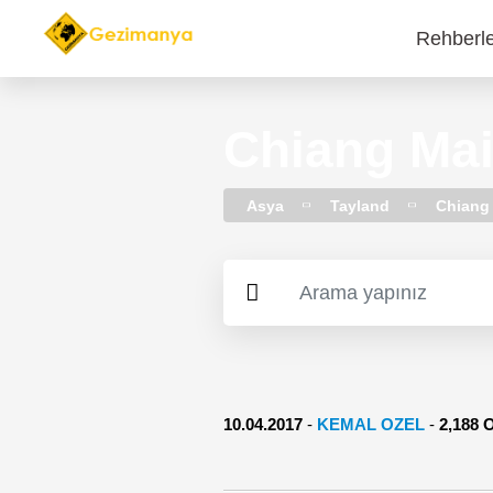
Rehberl
Main
navi
Chiang Mai
Asya
Tayland
Chiang
10.04.2017
-
KEMAL OZEL
-
2,188