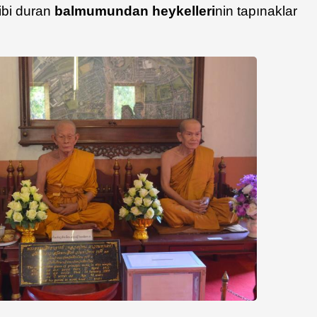
ibi duran
balmumundan heykelleri
nin tapınaklar